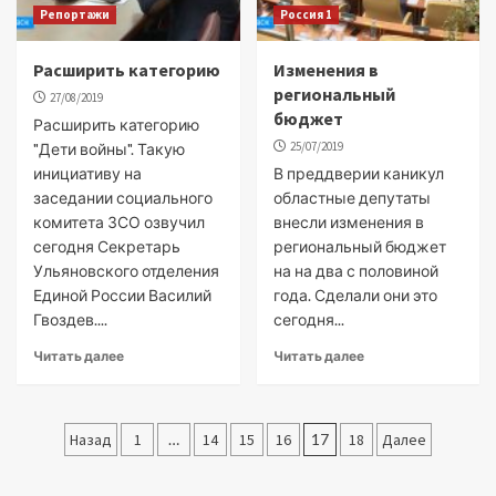
Репортажи
Россия 1
Расширить категорию
Изменения в
региональный
27/08/2019
бюджет
Расширить категорию
25/07/2019
"Дети войны". Такую
инициативу на
В преддверии каникул
заседании социального
областные депутаты
комитета ЗСО озвучил
внесли изменения в
сегодня Секретарь
региональный бюджет
Ульяновского отделения
на на два с половиной
Единой России Василий
года. Сделали они это
Гвоздев....
сегодня...
Читать далее
Читать далее
Пагинация
Назад
1
…
14
15
16
17
18
Далее
записей