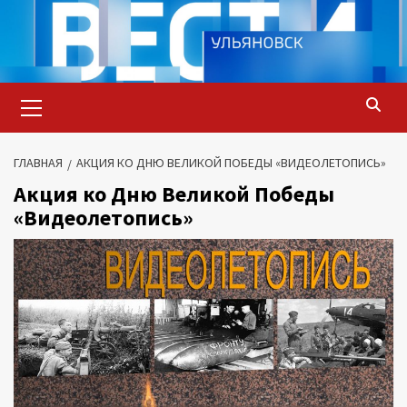
Перейти
к
содержимому
Основное
меню
ГЛАВНАЯ
АКЦИЯ КО ДНЮ ВЕЛИКОЙ ПОБЕДЫ «ВИДЕОЛЕТОПИСЬ»
Акция ко Дню Великой Победы
«Видеолетопись»