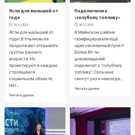
Ясли для малышей от
Подключили к
года
«голубому топливу»
30/11/2019
30/11/2019
Ясли для малышей от
В Майнском районе
года! В Ульяновске
газифицировали ещё
продолжают открывать
один населенный пункт!
группы раннего
Более 80-ти
возраста. Их
домовладений
проектируют в каждом
подключат к "голубому
строящемся
топливу". Сельчане
социальном объекте.
смогут раз и навсегда...
Нет...
Читать далее
Читать далее