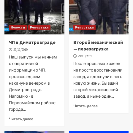
Новости
Репортажи
Репортажи
ЧП в Димитровграде
Второй механический
— перезагрузка
29/11/2019
29/11/2019
Наш выпуск мы начнем
с оперативной
После прошлых хозяев
информации о ЧП,
не просто восстановили
произошедшем
завод, а вдохнули в него
накануне вечером в
новую жизнь. Бывший
Димитровграде.
второй механический
Напомню - в
завод, а ныне один...
Первомайском районе
Читать далее
города...
Читать далее