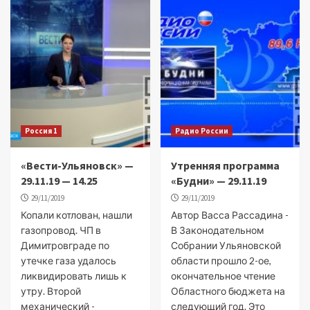
Россия 1
Радио России
«Вести-Ульяновск» —
Утренняя программа
29.11.19 — 14.25
«Будни» — 29.11.19
29/11/2019
29/11/2019
Копали котлован, нашли
Автор Васса Рассадина -
газопровод. ЧП в
В Законодательном
Димитровграде по
Собрании Ульяновской
утечке газа удалось
области прошло 2-ое,
ликвидировать лишь к
окончательное чтение
утру. Второй
Областного бюджета на
механический -
следующий год. Это