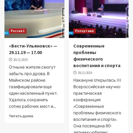
Россия 1
Репортажи
«Вести-Ульяновск» —
Современные
29.11.19 — 17.00
проблемы
физического
29/11/2019
воспитания и спорта
Отныне жители смогут
29/11/2019
забыть про дрова. В
Майнском районе
Накануне открылась III
газифицировали еще
Всероссийская научно-
один населенный пункт.
практическая
Удалось сохранить
конференция
сотню рабочих мест и...
«Современные
проблемы физического
Читать далее
воспитания и спорта».
Она посвящена 80-
летнему юбилею