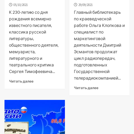
05/10/2021
29/09/2021
К 230-летию со дня
Главный библиотекарь
рождения всемирно
по краеведческой
известного писателя,
работе Ольга Клопкова и
классика русской
специалист по
литературы,
маркетинговой
общественного деятеля,
деятельности Дмитрий
мемуариста,
Эсмантов продолжат
литературного и
цикл радиопередач,
театрального критика
подготовленных
Сергея Тимофеевича...
Государственной
телерадиокомпанией...
Читать далее
Читать далее