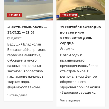
Россия 1
Репортажи
«Вести-Ульяновск» —
29 сентября ежегодно
29.09.21 — 21.05
во всем мире
отмечается день
29/09/2021
сердца
Ведущий Владислав
29/09/2021
Витковский Капремонт,
гаражная амнистия,
В этом году к
субсидии и много
празднованию
важных социальных
присоединилось более
законов! В областном
ста стран мира. В
парламенте началась
региональном Центре
жаркая пора.
общественного
Формируют законы,...
здоровья прошла акция
«Здоровое сердце –...
Читать далее
Читать далее