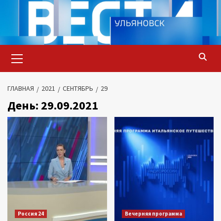
Перейти
к
содержимому
Основное
меню
ГЛАВНАЯ
2021
СЕНТЯБРЬ
29
День:
29.09.2021
Россия 24
Вечерняя программа