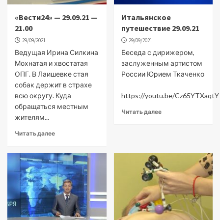
«Вести24» — 29.09.21 —
Итальянское
21.00
путешествие 29.09.21
29/09/2021
29/09/2021
Ведущая Ирина Силкина
Беседа с дирижером,
Мохнатая и хвостатая
заслуженным артистом
ОПГ. В Лаишевке стая
России Юрием Ткаченко
собак держит в страхе
всю округу. Куда
https://youtu.be/Cz65YTXaqtY
обращаться местным
Читать далее
жителям...
Читать далее