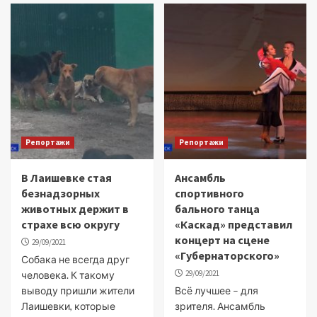
Репортажи
Репортажи
В Лаишевке стая
Ансамбль
безнадзорных
спортивного
животных держит в
бального танца
страхе всю округу
«Каскад» представил
концерт на сцене
29/09/2021
«Губернаторского»
Собака не всегда друг
29/09/2021
человека. К такому
выводу пришли жители
Всё лучшее – для
Лаишевки, которые
зрителя. Ансамбль