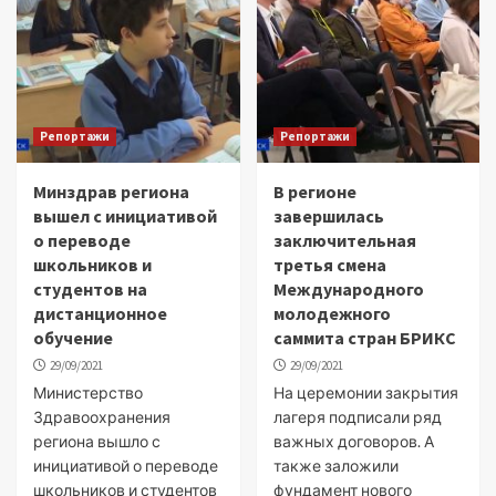
Репортажи
Репортажи
Минздрав региона
В регионе
вышел с инициативой
завершилась
о переводе
заключительная
школьников и
третья смена
студентов на
Международного
дистанционное
молодежного
обучение
саммита стран БРИКС
29/09/2021
29/09/2021
Министерство
На церемонии закрытия
Здравоохранения
лагеря подписали ряд
региона вышло с
важных договоров. А
инициативой о переводе
также заложили
школьников и студентов
фундамент нового