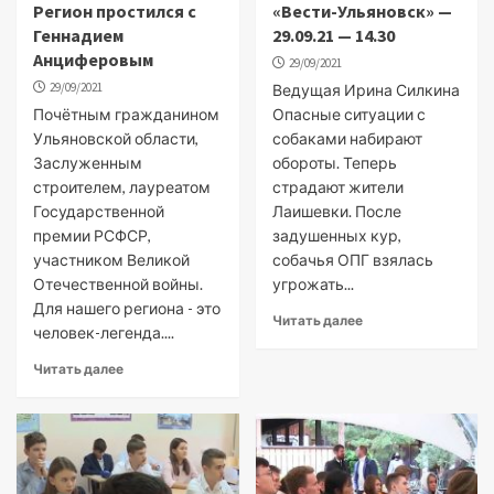
Регион простился с
«Вести-Ульяновск» —
Геннадием
29.09.21 — 14.30
Анциферовым
29/09/2021
29/09/2021
Ведущая Ирина Силкина
Почётным гражданином
Опасные ситуации с
Ульяновской области,
собаками набирают
Заслуженным
обороты. Теперь
строителем, лауреатом
страдают жители
Государственной
Лаишевки. После
премии РСФСР,
задушенных кур,
участником Великой
собачья ОПГ взялась
Отечественной войны.
угрожать...
Для нашего региона - это
Читать далее
человек-легенда....
Читать далее