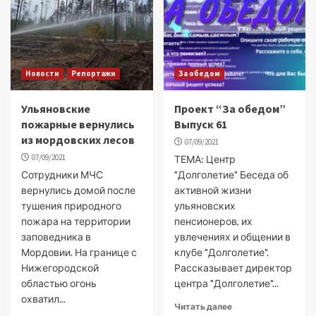
Новости
Репортажи
За обедом
Ульяновские
Проект “За обедом”
пожарные вернулись
Выпуск 61
из мордовских лесов
07/09/2021
07/09/2021
ТЕМА: Центр
Сотрудники МЧС
"Долголетие" Беседа об
вернулись домой после
активной жизни
тушения​ природного
ульяновских
пожара на​ территории
пенсионеров, их
заповедника в
увлечениях и общении в
Мордовии. На границе с
клубе "Долголетие".
Нижегородской
Рассказывает директор
областью огонь
центра "Долголетие"...
охватил...
Читать далее