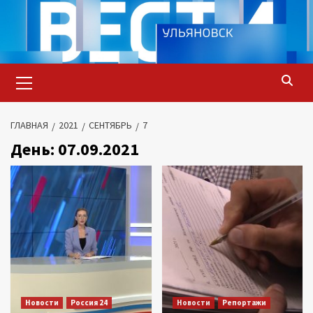
Перейти
к
содержимому
Основное
меню
ГЛАВНАЯ
2021
СЕНТЯБРЬ
7
День:
07.09.2021
Новости
Россия 24
Новости
Репортажи