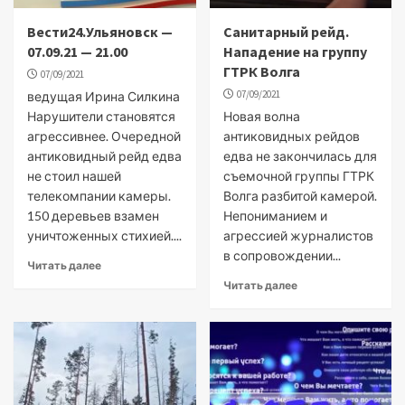
Вести24.Ульяновск —
Санитарный рейд.
07.09.21 — 21.00
Нападение на группу
ГТРК Волга
07/09/2021
07/09/2021
ведущая Ирина Силкина
Нарушители становятся
Новая волна
агрессивнее. Очередной
антиковидных рейдов
антиковидный рейд едва
едва не закончилась для
не стоил нашей
съемочной группы ГТРК
телекомпании камеры.
Волга разбитой камерой.
150 деревьев взамен
Непониманием и
уничтоженных стихией....
агрессией журналистов
в сопровождении...
Читать далее
Читать далее