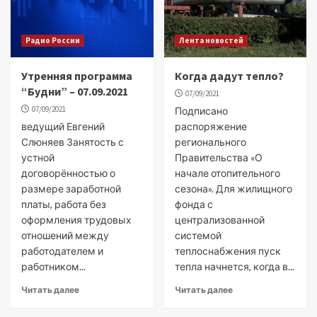
Радио России
Лента новостей
Утренняя программа
Когда дадут тепло?
“Будни” – 07.09.2021
07/09/2021
07/09/2021
Подписано
ведущий Евгений
распоряжение
Слюняев Занятость с
регионального
устной
Правительства «О
договорённостью о
начале отопительного
размере заработной
сезона». Для жилищного
платы, работа без
фонда с
оформления трудовых
централизованной
отношений между
системой
работодателем и
теплоснабжения пуск
работником...
тепла начнется, когда в...
Читать далее
Читать далее