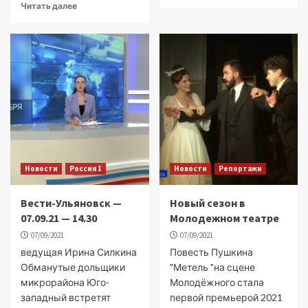
Читать далее
Новости
Россия 1
Новости
Репортажи
Вести-Ульяновск —
Новый сезон в
07.09.21 — 14.30
Молодежном театре
07/09/2021
07/09/2021
ведущая Ирина Силкина
Повесть Пушкина
Обманутые дольщики
"Метель "на сцене
микрорайона Юго-
Молодёжного стала
западный встретят
первой премьерой 2021