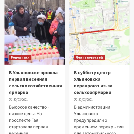
Репортажи
Лента новостей
В Ульяновске прошла
В субботу центр
первая весенняя
Ульяновска
сельскохозяйственная
перекроют из-за
ярмарка
сельхозярмарки
30/03/2021
30/03/2021
Высокое качество -
В администрации
низкие цены. На
Ульяновска
проспекте Гая
предупредили о
стартовала первая
временном перекрытии
весенняя
для автомобильного