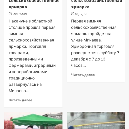
сельскохозяйственная
сельскохозяйственная
ярмарка
ярмарка
09/12/2019
06/12/2019
Накануне в областной
Первая зимняя
столице прошла первая
сельскохозяйственная
зимняя
ярмарка пройдет на
сельскохозяйственная
улице Минаева.
ярмарка. Торговля
Ярморочная торговля
товарами,
развернется в субботу 7
произведенными
декабря с 7 до 13
фермерами, аграриями
часов....
и переработчиками
Читать далее
традиционно
развернулась на
Минаева....
Читать далее