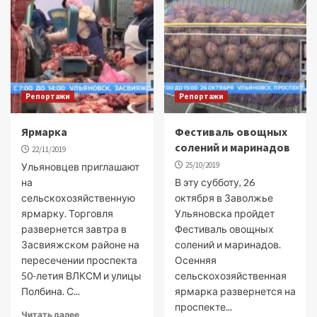
Репортажи
Репортажи
Ярмарка
Фестиваль овощных
солений и маринадов
22/11/2019
25/10/2019
Ульяновцев приглашают
на
В эту субботу, 26
сельскохозяйственную
октября в Заволжье
ярмарку. Торговля
Ульяновска пройдет
развернется завтра в
Фестиваль овощных
Засвияжском районе на
солений и маринадов.
пересечении проспекта
Осенняя
50-летия ВЛКСМ и улицы
сельскохозяйственная
Полбина. С...
ярмарка развернется на
проспекте...
Читать далее