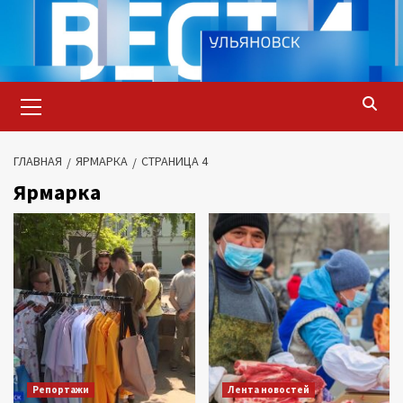
Перейти
к
содержимому
Основное
меню
ГЛАВНАЯ
ЯРМАРКА
СТРАНИЦА 4
Ярмарка
Репортажи
Лента новостей