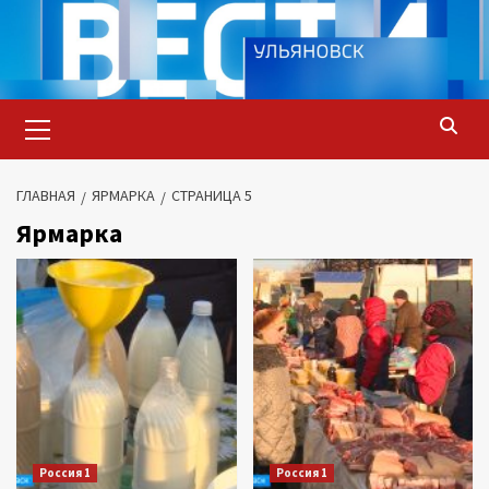
Перейти
к
содержимому
Основное
меню
ГЛАВНАЯ
ЯРМАРКА
СТРАНИЦА 5
Ярмарка
Россия 1
Россия 1