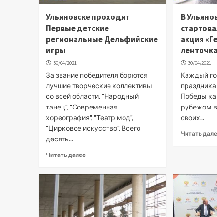
Ульяновске проходят
В Ульяно
Первые детские
стартова
региональные Дельфийские
акция «Г
игры
ленточк
30/04/2021
30/04/2021
За звание победителя борются
Каждый го
лучшие творческие коллективы
праздника
со всей области. "Народный
Победы как
танец", "Современная
рубежом в
хореография", "Театр мод",
своих...
"Цирковое искусство". Всего
Читать дал
десять...
Читать далее