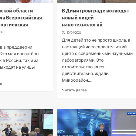
вской области
В Димитровграде возводят
ла Всероссийская
новый лицей
еоргиевская
нанотехнологий
а»
30/04/2021
Для детей это не просто школа, а
настоящий исследовательский
д в преддверии
центр с современными научными
 9го мая волонтёры
лабораториями. Это
 в России, так и за
строительство здесь,
ыходят на улицы
действительно, ждали.
Микрорайон,...
ее
Читать далее