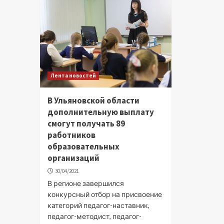
Лента новостей
В Ульяновской области
дополнительную выплату
смогут получать 89
работников
образовательных
организаций
30/04/2021
В регионе завершился
конкурсный отбор на присвоение
категорий педагог-наставник,
педагог-методист, педагог-