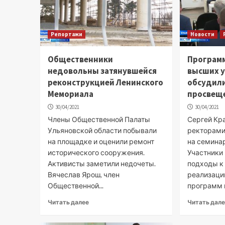
Репортажи
Новости
Общественники
Программ
недовольны затянувшейся
высших 
реконструкцией Ленинского
обсудили
Мемориала
просвещ
30/04/2021
30/04/2021
Члены Общественной Палаты
Сергей Кр
Ульяновской области побывали
ректорами
на площадке и оценили ремонт
на семина
исторического сооружения.
Участники
Активисты заметили недочеты.
подходы к
Вячеслав Ярош, член
реализаци
Общественной...
программ в
Читать далее
Читать дал