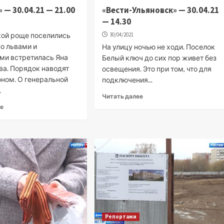
 — 30.04.21 — 21.00
«Вести-Ульяновск» — 30.04.21
— 14.30
кой роще поселились
30/04/2021
о львами и
На улицу ночью не ходи. Поселок
ми встретилась Яна
Белый ключ до сих пор живет без
а. Порядок наводят
освещения. Это при том, что для
оном. О генеральной
подключения...
.
Читать далее
ее
Репортажи