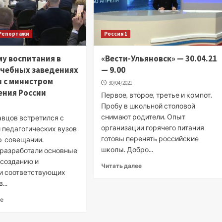
Репортажи
Россия 1
у воспитания в
«Вести-Ульяновск» — 30.04.21
учебных заведениях
— 9.00
 с министром
30/04/2021
ения России
Первое, второе, третье и компот.
Пробу в школьной столовой
снимают родители. Опыт
авцов встретился с
организации горячего питания
 педагогических вузов
готовы перенять российские
р-совещании.
школы. Добро...
 разработали основные
 созданию и
Читать далее
и соответствующих
...
ее