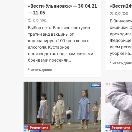
«Вести-Ульяновск» — 30.04.21
«Вести24»
— 21.05
30/04/2021
30/04/2021
В Винновс
хищники. С
Выбор есть. В регион поступил
крокодила
третий вид вакцины от
Федорищев
коронавируса 100 тонн левого
всем реги
алкоголя. Кустарное
уборке на..
производство под знаменитыми
брендами пресекли...
Читать дал
Читать далее
Репортажи
Репортажи