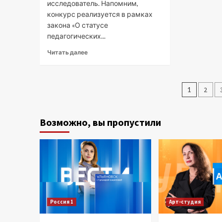
исследователь. Напомним,
конкурс реализуется в рамках
закона «О статусе
педагогических...
Читать далее
Паги
1
2
запис
Возможно, вы пропустили
Россия 1
Арт-студия