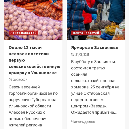
Лента новостей
Лента новостей
Около 12 тысяч
Ярмарка в Засвияжье
человек посетили
24/09/2021
первую
В субботу в Засвияжье
сельскохозяйственную
состоится третья
ярмарку в Ульяновске
осенняя
28/03/2022
сельскохозяйственная
Сезон весенней
ярмарка. 25 сентября на
торговли организован по
улице Октябрьская
поручению Губернатора
перед торговым
Ульяновской области
центром «Звезда».
Алексея Русских с
Ожидается прибытие...
целью обеспечения
Читать далее
жителей региона