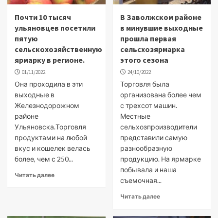
Почти 10 тысяч
В Заволжском районе
ульяновцев посетили
в минувшие выходные
пятую
прошла первая
сельскохозяйственную
сельсхозярмарка
ярмарку в регионе.
этого сезона
01/11/2022
24/10/2022
Она проходила в эти
Торговля была
выходные в
организована более чем
Железнодорожном
с трехсот машин.
районе
Местные
Ульяновска.Торговля
сельхозпроизводители
продуктами на любой
представили самую
вкус и кошелек велась
разнообразную
более, чем с 250...
продукцию. На ярмарке
побывала и наша
Читать далее
съемочная...
Читать далее