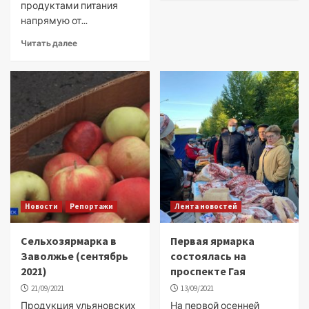
продуктами питания
напрямую от...
Читать далее
Новости
Репортажи
Лента новостей
Сельхозярмарка в
Первая ярмарка
Заволжье (сентябрь
состоялась на
2021)
проспекте Гая
21/09/2021
13/09/2021
Продукция ульяновских
На первой осенней