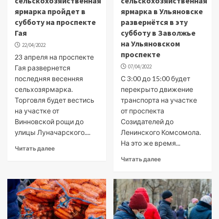
сельскохозяйственная
сельскохозяйственная
ярмарка пройдет в
ярмарка в Ульяновске
субботу на проспекте
развернётся в эту
Гая
субботу в Заволжье
на Ульяновском
22/04/2022
проспекте
23 апреля на проспекте
07/04/2022
Гая развернется
последняя весенняя
С 3:00 до 15:00 будет
сельхозярмарка.
перекрыто движение
Торговля будет вестись
транспорта на участке
на участке от
от проспекта
Винновской рощи до
Созидателей до
улицы Луначарского....
Ленинского Комсомола.
На это же время...
Читать далее
Читать далее