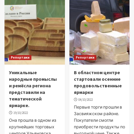
Репортажи
Репортажи
Уникальные
В областном центре
народные промыслы
стартовали осенние
и ремёсла региона
продовольственные
представили на
ярмарки
тематической
04/10/2022
ярмарке.
Первые торги прошли в
19/10/2022
Засвияжском районе.
Она прошла в одном из
Покупатели смогли
крупнейших торговых
приобрести продукты по
центров Ульяновска.
выгодной цене. Также