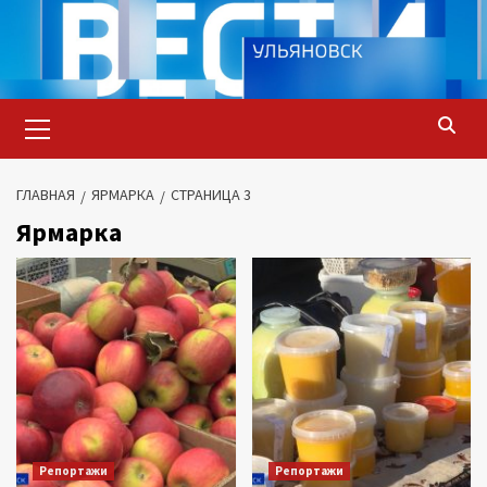
Перейти
к
содержимому
Основное
меню
ГЛАВНАЯ
ЯРМАРКА
СТРАНИЦА 3
Ярмарка
Репортажи
Репортажи