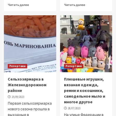
Читать далее
Читать далее
Репортажи
Репортажи
Сельхозярмарка в
Плюшевые игрушки,
Железнодорожном
вязаная одежда,
районе
ремни и кокошники,
самодельное мыло и
25/09/2023
многое другое
Первая сельхозярмарка
28/07/2023
нового сезона прошла в
выходные в
На улице Федерации в