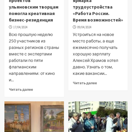
проектов
ярмарка
ульяновским творцам
трудоустройства
помогла креативная
«Работа России.
бизнес-резиденция
Время возможностей»
17/04/2024
09/04/2024
Всю прошлую неделю
Устроиться на новое
250 участников из
место работы, а еще
разных регионов страны
ежемесячно получать
вместе с экспертами
хорошую зарплату
работали по пяти
Алексей Храмов хотел
флагманским
давно. Узнать о том,
направлениям: от кино
какие вакансии...
и...
Читать далее
Читать далее