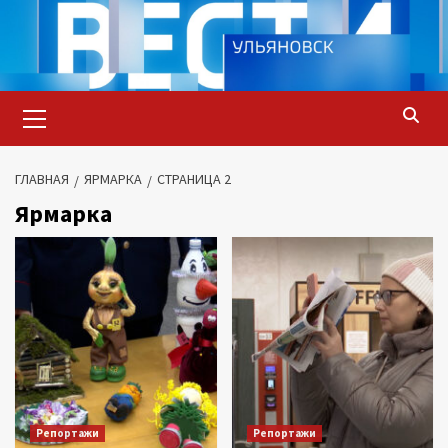
Перейти
к
содержимому
Основное
меню
ГЛАВНАЯ
ЯРМАРКА
СТРАНИЦА 2
Ярмарка
Репортажи
Репортажи