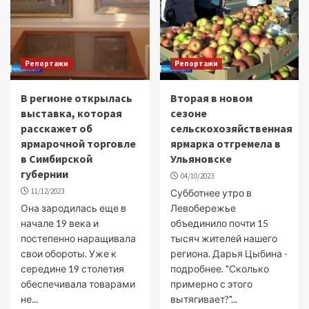
Репортажи
Репортажи
В регионе открылась
Вторая в новом
выставка, которая
сезоне
расскажет об
сельскохозяйственная
ярмарочной торговле
ярмарка отгремела в
в Симбирской
Ульяновске
губернии
04/10/2023
11/12/2023
Субботнее утро в
Она зародилась еще в
Левобережье
начале 19 века и
объединило почти 15
постепенно наращивала
тысяч жителей нашего
свои обороты. Уже к
региона. Дарья Цыбина -
середине 19 столетия
подробнее. "Сколько
обеспечивала товарами
примерно с этого
не...
вытягивает?"...