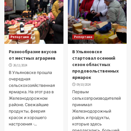
Репортажи
Репортажи
Разнообразие вкусов
В Ульяновске
от местных аграриев
стартовал осенний
сезон областных
26/11/2024
продовольственных
В Ульяновске прошла
ярмарок
очередная
09/10/2024
сельскохозяйственная
ярмарка. На этот раз в
Первым
Железнодорожном
сельхозпроизводителей
районе. Свежайшие
принимал
продукты, феерия
Железнодорожный
красок и хорошего
район, и продукты,
настроения -...
которые здесь
предлагались, большей