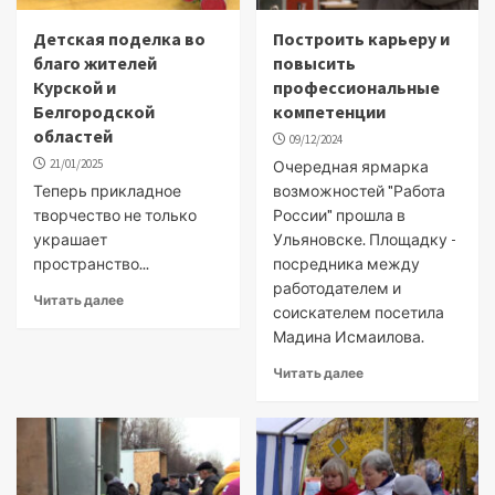
Детская поделка во
Построить карьеру и
благо жителей
повысить
Курской и
профессиональные
Белгородской
компетенции
областей
09/12/2024
21/01/2025
Очередная ярмарка
Теперь прикладное
возможностей "Работа
творчество не только
России" прошла в
украшает
Ульяновске. Площадку -
пространство...
посредника между
работодателем и
Читать далее
соискателем посетила
Мадина Исмаилова.
Читать далее