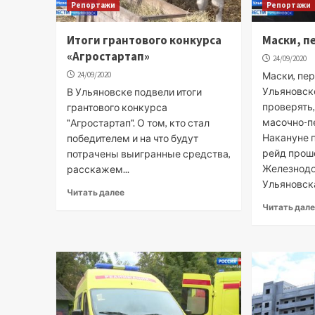
Репортажи
Репортажи
Итоги грантового конкурса
Маски, п
«Агростартап»
24/09/2020
24/09/2020
Маски, пер
Ульяновск
В Ульяновске подвели итоги
проверять
грантового конкурса
масочно-п
"Агростартап". О том, кто стал
Накануне 
победителем и на что будут
рейд прош
потрачены выигранные средства,
Железнод
расскажем...
Ульяновска
Читать далее
Читать дал