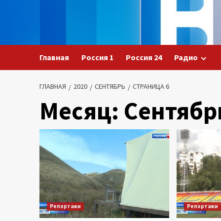
Перейти
к
содержимому
Главная
Россия 1
Россия 24
Радио
ГЛАВНАЯ
2020
СЕНТЯБРЬ
СТРАНИЦА 6
Месяц:
Сентябр
Репортажи
Репортажи