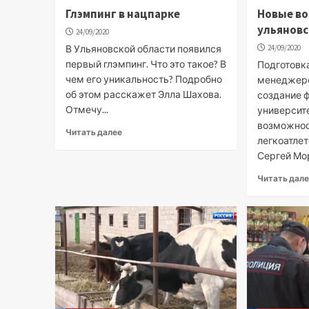
Глэмпинг в нацпарке
Новые в
ульяновс
24/09/2020
В Ульяновской области появился
24/09/2020
первый глэмпинг. Что это такое? В
Подготовк
чем его уникальность? Подробно
менеджеро
об этом расскажет Элла Шахова.
создание 
Отмечу...
университе
возможнос
Читать далее
легкоатлет
Сергей Мор
Читать дал