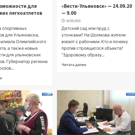
озможности для
«Вести-Ульяновск» — 24.09.20
ких легкоатлетов
— 9.00
24/09/2020
а спортивных
Детский сад или пруд с
в для Ульяновска,
уточками? На Шолмова жители
филиала Олимпийского
воюют с рабочими. Кто и почему
та, а также новые
против строящегося объекта?
ти для ульяновских
"Здоровому образу...
ов. Губернатор региона
Читать далее
озов...
ее