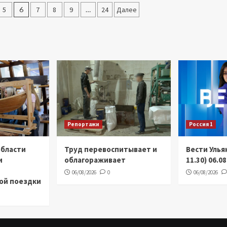
5
6
7
8
9
…
24
Далее
Репортажи
Россия 1
области
Труд перевоспитывает и
Вести Улья
и
облагораживает
11.30) 06.0
06/08/2026
0
06/08/2026
ой поездки