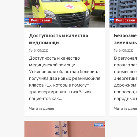
Репортажи
Репортажи
Доступность и качество
Безвозме
медпомощи
земельн
24/09/2020
24/09/2020
Доступность и качество
В региона
медицинской помощи.
прошло за
Ульяновская областная больница
промышлен
получила два новых реанимобиля
энергетике
класса «Ц», которые помогут
дорожному
транспортировать «тяжёлых»
вопросов,
пациентов как...
народные и
Читать далее
Читать дал