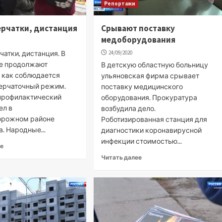
Репортажи
ерчатки, дистанция
Срывают поставку
медоборудования
чатки, дистанция. В
24/09/2020
е продолжают
В детскую областную больницу
, как соблюдается
ульяновская фирма срывает
ерчаточный режим.
поставку медицинского
профилактический
оборудования. Прокуратура
ел в
возбудила дело.
орожном районе
Роботизированная станция для
. Народные...
диагностики коронавирусной
инфекции стоимостью...
ее
Читать далее