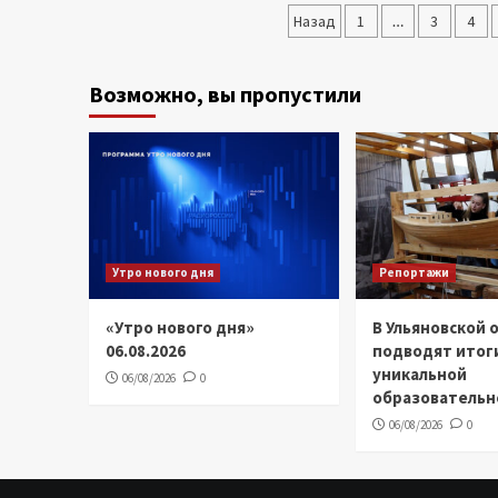
Пагинация
Назад
1
…
3
4
записей
Возможно, вы пропустили
Утро нового дня
Репортажи
«Утро нового дня»
В Ульяновской 
06.08.2026
подводят итог
уникальной
06/08/2026
0
образовательн
06/08/2026
0