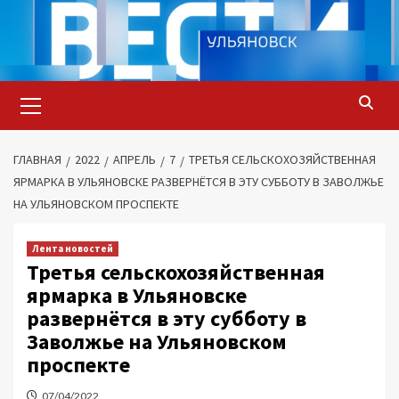
Перейти
к
содержимому
Основное
меню
ГЛАВНАЯ
2022
АПРЕЛЬ
7
ТРЕТЬЯ СЕЛЬСКОХОЗЯЙСТВЕННАЯ
ЯРМАРКА В УЛЬЯНОВСКЕ РАЗВЕРНЁТСЯ В ЭТУ СУББОТУ В ЗАВОЛЖЬЕ
НА УЛЬЯНОВСКОМ ПРОСПЕКТЕ
Лента новостей
Третья сельскохозяйственная
ярмарка в Ульяновске
развернётся в эту субботу в
Заволжье на Ульяновском
проспекте
07/04/2022