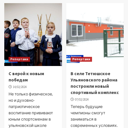
Репортажи
Репортажи
С верой к новым
В селе Тетюшское
победам
Ульяновского района
построили новый
14/02/2024
спортивный комплекс
Не только физическое,
07/02/2024
но и духовно-
патриотическое
Теперь будущие
воспитание прививают
чемпионы смогут
юным спортсменам в
заниматься в
ульяновской школе
современных условиях.