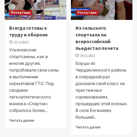
Репортажи
Репортажи
Всегда готовы к
Из сельского
труду и обороне
спортзала на
всероссийский
27/12/2023
пьедестал почета
Ульяновские
14/11/2023
спортсмены, как и
многие другие,
Борцы из
попробовали свои силы
Чердаклинского района
в выполнении
в очередной раз
нормативов ГТО. Под
доказали свой класс на
сводами
престижных
легкоатлетического
соревнованиях,
манежа «Спартак»
прошедших этой осенью.
собралось более...
В селе Енганаево
большей...
Читать далее
Читать далее