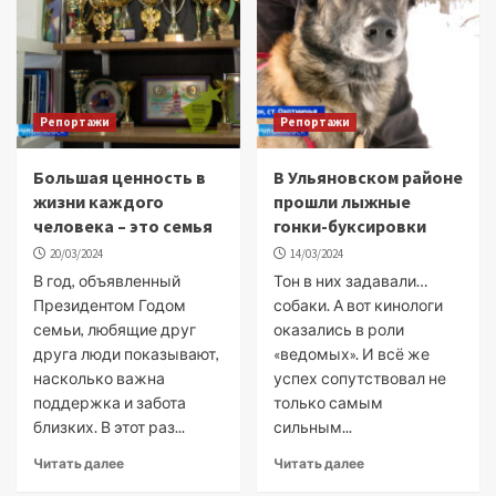
Репортажи
Репортажи
Большая ценность в
В Ульяновском районе
жизни каждого
прошли лыжные
человека – это семья
гонки-буксировки
20/03/2024
14/03/2024
В год, объявленный
Тон в них задавали…
Президентом Годом
собаки. А вот кинологи
семьи, любящие друг
оказались в роли
друга люди показывают,
«ведомых». И всё же
насколько важна
успех сопутствовал не
поддержка и забота
только самым
близких. В этот раз...
сильным...
Читать далее
Читать далее