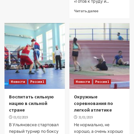
«Готов к труду и...
Читать далее
Новости
Россия 1
Новости
Россия 1
Воспитать сильную
Окружные
нацию в сильной
соревнования по
стране
легкой атлетике
01/02/2019
31/01/2019
В Ульяновске стартовал
Не нормально, не
первый турнир по боксу
хорошо, а очень хорошо