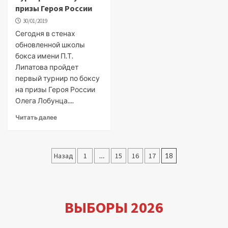
призы Героя России
30/01/2019
Сегодня в стенах
обновленной школы
бокса имени П.Т.
Липатова пройдет
первый турнир по боксу
на призы Героя России
Олега Лобунца....
Читать далее
Пагинация
Назад
1
…
15
16
17
18
записей
ВЫБОРЫ 2026