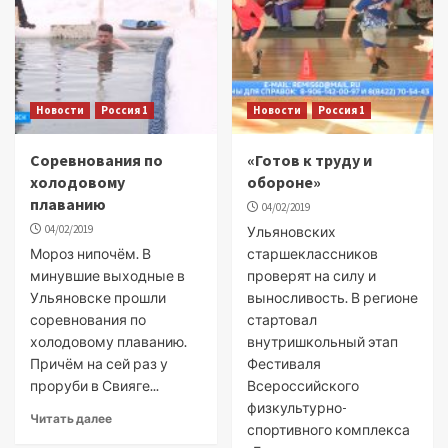
Новости
Россия 1
Новости
Россия 1
Соревнования по
«Готов к труду и
холодовому
обороне»
плаванию
04/02/2019
04/02/2019
Ульяновских
Мороз нипочём. В
старшеклассников
минувшие выходные в
проверят на силу и
Ульяновске прошли
выносливость. В регионе
соревнования по
стартовал
холодовому плаванию.
внутришкольный этап
Причём на сей раз у
Фестиваля
проруби в Свияге...
Всероссийского
физкультурно-
Читать далее
спортивного комплекса