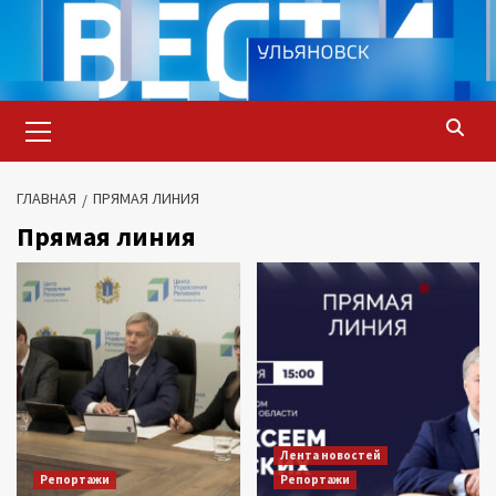
Перейти
к
содержимому
Основное
меню
ГЛАВНАЯ
ПРЯМАЯ ЛИНИЯ
Прямая линия
Лента новостей
Репортажи
Репортажи