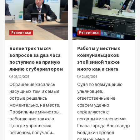
Репортажи
Репортажи
Более трех тысяч
Работы у местных
вопросов за два часа
коммунальщиков
поступило на прямую
этой зимой также
линию с губернатором
много как и снега
26/11/2024
21/02/2024
Обращения касались
Судя по возмущению
насущных тем и самые
ульяновцев,
острые решались
ответственные не
моментально, на месте.
совсем удачно
Профильные министры,
справляются с
работающие также в
погодными явлениями.
Центре управления
Глава города Александр
регионом, получали...
Болдакин провёл
прямой эфир, в...