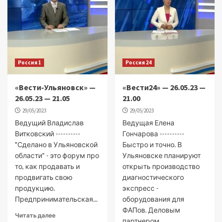
Россия 1
Россия 24
«Вести-Ульяновск» —
«Вести24» — 26.05.23 —
26.05.23 — 21.05
21.00
29/05/2023
29/05/2023
Ведущий Владислав
Ведущая Елена
Витковский ----------
Гончарова ----------
"Сделано в Ульяновской
Быстро и точно. В
области" - это форум про
Ульяновске планируют
то, как продавать и
открыть производство
продвигать свою
диагностического
продукцию.
экспресс -
Предпринимательская...
оборудования для
ФАПов. Деловым
Читать далее
партнером...