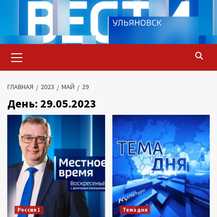
Перейти
к
содержимому
Основное
меню
ГЛАВНАЯ
2023
МАЙ
29
День:
29.05.2023
Россия 1
Тема дня