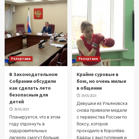
Репортажи
Репортажи
В Законодательном
Крайне суровые в
Собрании обсудили
бою, но очень милые
как сделать лето
в общении
безопасным для
29/05/2023
детей
Девушки из Ульяновска
29/05/2023
снова привезли медали
Планируется, что в этом
с первенства России по
году отдохнуть в
боксу, которое
оздоровительных
проходило в Королёве.
лагерях смогут больше
Кадры с выступления и