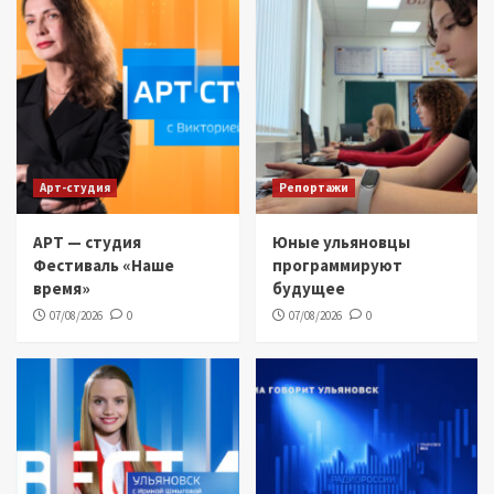
Арт-студия
Репортажи
АРТ — студия
Юные ульяновцы
Фестиваль «Наше
программируют
время»
будущее
07/08/2026
0
07/08/2026
0