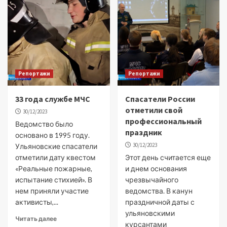
Репортажи
Репортажи
33 года службе МЧС
Спасатели России
отметили свой
30/12/2023
профессиональный
Ведомство было
праздник
основано в 1995 году.
30/12/2023
Ульяновские спасатели
отметили дату квестом
Этот день считается еще
«Реальные пожарные,
и днем основания
испытание стихией». В
чрезвычайного
нем приняли участие
ведомства. В канун
активисты,...
праздничной даты с
ульяновскими
Читать далее
курсантами