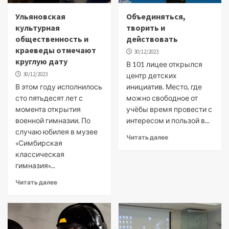
Ульяновская
Объединяться,
культурная
творить и
общественность и
действовать
краеведы отмечают
30/12/2023
круглую дату
В 101 лицее открылся
30/12/2023
центр детских
В этом году исполнилось
инициатив. Место, где
сто пятьдесят лет с
можно свободное от
момента открытия
учёбы время провести с
военной гимназии. По
интересом и пользой в...
случаю юбилея в музее
Читать далее
«Симбирская
классическая
гимназия»...
Читать далее