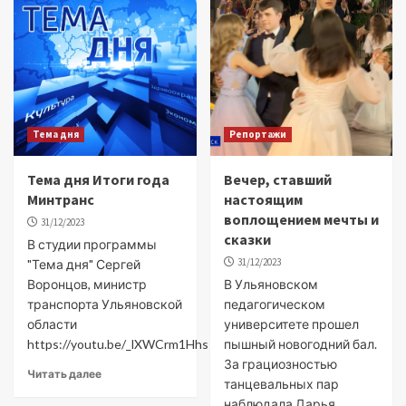
Тема дня
Репортажи
Тема дня Итоги года
Вечер, ставший
Минтранс
настоящим
воплощением мечты и
31/12/2023
сказки
В студии программы
31/12/2023
"Тема дня" Сергей
Воронцов, министр
В Ульяновском
транспорта Ульяновской
педагогическом
области
университете прошел
https://youtu.be/_lXWCrm1Hhs
пышный новогодний бал.
За грациозностью
Читать далее
танцевальных пар
наблюдала Дарья