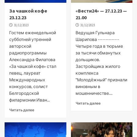
За чашкой кофе
«Вести24» — 27.12.23 —
23.12.23
21.00
31/12/2023
31/12/2023
Гостем еженедельной
Ведущая Гульнара
субботней утренней
Шарипова --------------
авторской
Четыре года в тюрьме
радиопрограммы
за тысячи обманутых
Александра Филатова
дольщиков.
«За чашкой кофе» стал
Застройщика жилого
певец, лауреат
комплекса
Международных
"Молодёжный" признали
конкурсов, солист
виновным в
Белгородской
мошенничестве....
филармонии Иван...
Читать далее
Читать далее