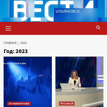
Перейти
к
содержимому
Основное
меню
ГЛАВНАЯ
2023
Год:
2023
За чашкой кофе
Россия 24