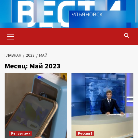
Перейти
к
содержимому
Основное
меню
ГЛАВНАЯ
2023
МАЙ
Месяц:
Май 2023
Репортажи
Россия 1