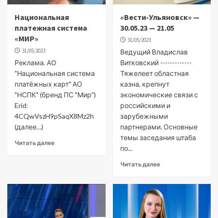
Национальная
«Вести-Ульяновск» —
платежная система
30.05.23 — 21.05
«МИР»
31/05/2023
31/05/2023
Ведущий Владислав
Реклама. АО
Витковский -------------
"Национальная система
Тяжелеет областная
платёжных карт" АО
казна, крепнут
"НСПК" (бренд ПС "Мир")
экономические связи с
Erid:
российскими и
4CQwVszH9pSaqX8Mz2h
зарубежными
(далее…)
партнерами. Основные
темы заседания штаба
Читать далее
по...
Читать далее