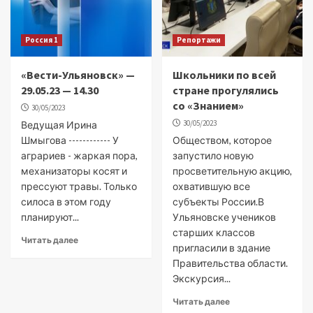
Россия 1
Репортажи
«Вести-Ульяновск» —
Школьники по всей
29.05.23 — 14.30
стране прогулялись
со «Знанием»
30/05/2023
30/05/2023
Ведущая Ирина
Шмыгова ------------ У
Обществом, которое
аграриев - жаркая пора,
запустило новую
механизаторы косят и
просветительную акцию,
прессуют травы. Только
охватившую все
силоса в этом году
субъекты России.В
планируют...
Ульяновске учеников
старших классов
Читать далее
пригласили в здание
Правительства области.
Экскурсия...
Читать далее