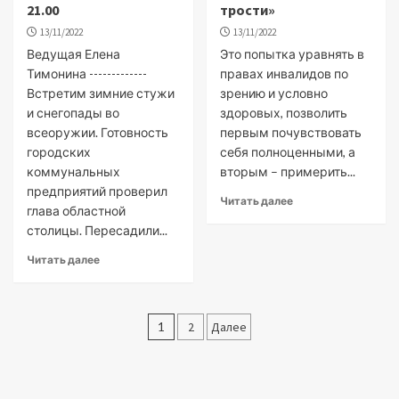
21.00
трости»
13/11/2022
13/11/2022
Ведущая Елена
Это попытка уравнять в
Тимонина -------------
правах инвалидов по
Встретим зимние стужи
зрению и условно
и снегопады во
здоровых, позволить
всеоружии. Готовность
первым почувствовать
городских
себя полноценными, а
коммунальных
вторым – примерить...
предприятий проверил
Читать далее
глава областной
столицы. Пересадили...
Читать далее
Пагинация
1
2
Далее
записей