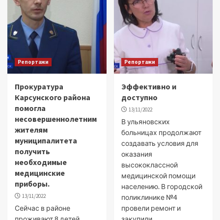
Репортажи
Репортажи
Прокуратура
Эффективно и
Карсунского района
доступно
помогла
13/11/2022
несовершеннолетним
В ульяновских
жителям
больницах продолжают
муниципалитета
создавать условия для
получить
оказания
необходимые
высококлассной
медицинские
медицинской помощи
приборы.
населению. В городской
13/11/2022
поликлинике №4
Сейчас в районе
провели ремонт и
проживают 8 детей,
закупили...