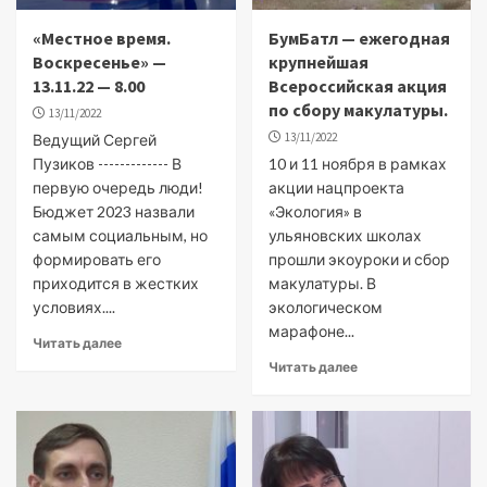
«Местное время.
БумБатл — ежегодная
Воскресенье» —
крупнейшая
13.11.22 — 8.00
Всероссийская акция
по сбору макулатуры.
13/11/2022
13/11/2022
Ведущий Сергей
Пузиков ------------- В
10 и 11 ноября в рамках
первую очередь люди!
акции нацпроекта
Бюджет 2023 назвали
«Экология» в
самым социальным, но
ульяновских школах
формировать его
прошли экоуроки и сбор
приходится в жестких
макулатуры. В
условиях....
экологическом
марафоне...
Читать далее
Читать далее