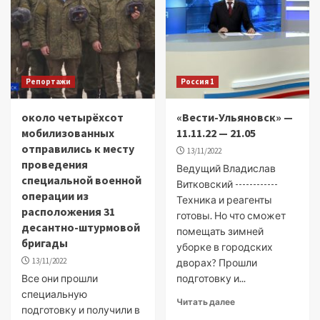
Репортажи
Россия 1
около четырёхсот
«Вести-Ульяновск» —
мобилизованных
11.11.22 — 21.05
отправились к месту
13/11/2022
проведения
Ведущий Владислав
специальной военной
Витковский ------------
операции из
Техника и реагенты
расположения 31
готовы. Но что сможет
десантно-штурмовой
помещать зимней
бригады
уборке в городских
13/11/2022
дворах? Прошли
Все они прошли
подготовку и...
специальную
Читать далее
подготовку и получили в