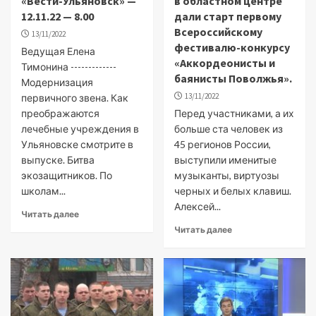
«Вести-Ульяновск» —
в областном центре
12.11.22 — 8.00
дали старт первому
Всероссийскому
13/11/2022
фестивалю-конкурсу
Ведущая Елена
«Аккордеонисты и
Тимонина -------------
баянисты Поволжья».
Модернизация
13/11/2022
первичного звена. Как
преображаются
Перед участниками, а их
лечебные учреждения в
больше ста человек из
Ульяновске смотрите в
45 регионов России,
выпуске. Битва
выступили именитые
экозащитников. По
музыканты, виртуозы
школам...
черных и белых клавиш.
Алексей...
Читать далее
Читать далее