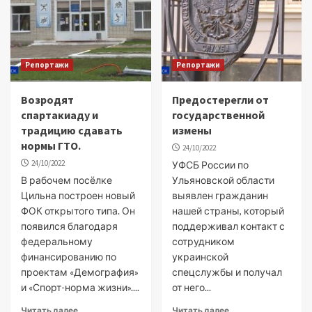
Репортажи
Репортажи
Возродят
Предостерегли от
спартакиаду и
государственной
традицию сдавать
измены
нормы ГТО.
24/10/2022
24/10/2022
УФСБ России по
В рабочем посёлке
Ульяновской области
Цильна построен новый
выявлен гражданин
ФОК открытого типа. Он
нашей страны, который
появился благодаря
поддерживал контакт с
федеральному
сотрудником
финансированию по
украинской
проектам «Демография»
спецслужбы и получал
и «Спорт-норма жизни»....
от него...
Читать далее
Читать далее