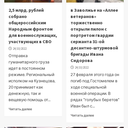
2,5 млрд. рублей
в Заволжье на «Аллее
собрано
ветеранов»
общероссийским
торжественно
Народным фронтом
открыли пилон с
для военнослужащих,
портретом гвардии
участвующих в СВО
сержанта 31-ой
десантно-штурмовой
24/10/2022
бригады Ивана
Отправка
Сидорова
гуманитарного груза
24/10/2022
идет в постоянном
режиме. Региональный
27 февраля этого года он
исполком на Кузнецова,
погиб под Гостомелем в
20 принимает как
ходе специальной
денежную, так и
военной операции. В
вещевую помощь от...
рядах "голубых беретов"
Иван был с...
Читать далее
Читать далее