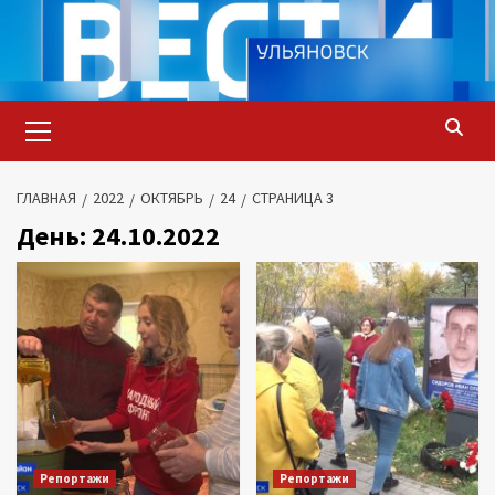
Перейти
к
содержимому
Основное
меню
ГЛАВНАЯ
2022
ОКТЯБРЬ
24
СТРАНИЦА 3
День:
24.10.2022
Репортажи
Репортажи