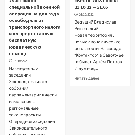
Участников
«Вести-Ульяновск» —
специальной военной
21.10.22 — 21.05
операции на два года
24/10/2022
освободили от
Ведущий Владислав
транспортного налога
Витковский ------------
и им предоставляют
Новая территория ,
бесплатную
новые экономические
юридическую
реальности. На заводе
помощь
"Контактор" в Заволжье
24/10/2022
побывал Артём Петров.
На очередном
И нужное,...
заседании
Читать далее
Законодательного
собрания
парламентарии внесли
изменения в
региональные
законопроекты.
Очередное заседание
Законодательного
собрания вместо