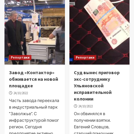
Репортажи
Репортажи
Завод «Контактор»
Суд вынес приговор
обживается на новой
экс-сотруднику
площадке
Ульяновской
исправительной
24/10/2022
колонии
Часть завода переехала
24/10/2022
в индустриальный парк
"Заволжье". С
Он обвинялся в
инфраструктурой помог
получении взятки.
регион. Сегодня
Евгений Словцов,
предприятие активно
старший помощник