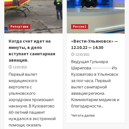
Репортажи
Россия 1
Когда счет идет на
«Вести-Ульяновск» —
минуты, в дело
12.10.22 — 14.30
вступает санитарная
12/10/2022
авиация.
Ведущая Гульнара
12/10/2022
Шарипова ------------- Из
Первый вылет
Кузоватово в Ульяновск
медицинского
за пол часа. Первый
вертолета с
вылет санитарной
ульяновского
авиации региона.
аэродрома произошел
Комментарии медиков и
накануне. В Кузоватово
благодарности...
60-летний пациент
Читать далее
нуждался в экстренной
помощи, оказать