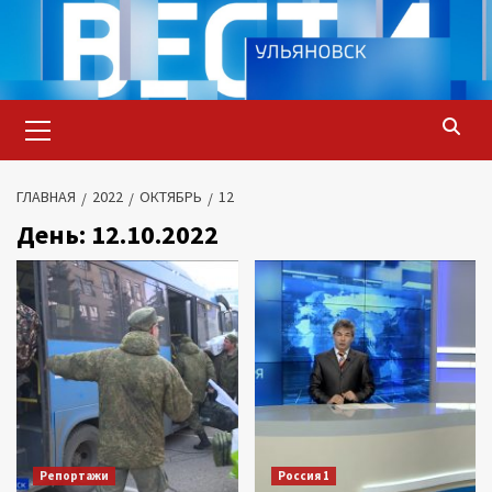
Перейти
к
содержимому
Основное
меню
ГЛАВНАЯ
2022
ОКТЯБРЬ
12
День:
12.10.2022
Репортажи
Россия 1