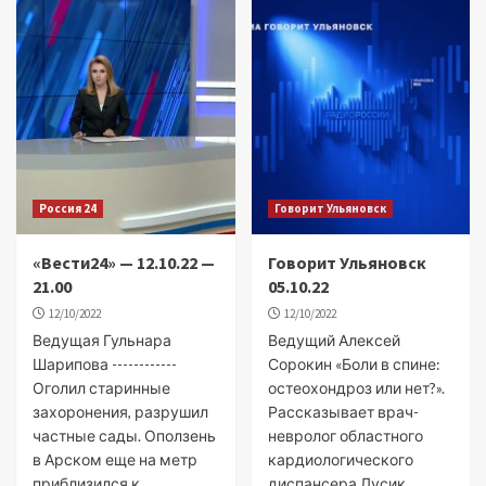
Россия 24
Говорит Ульяновск
«Вести24» — 12.10.22 —
Говорит Ульяновск
21.00
05.10.22
12/10/2022
12/10/2022
Ведущая Гульнара
Ведущий Алексей
Шарипова ------------
Сорокин «Боли в спине:
Оголил старинные
остеохондроз или нет?».
захоронения, разрушил
Рассказывает врач-
частные сады. Оползень
невролог областного
в Арском еще на метр
кардиологического
приблизился к
диспансера Лусик