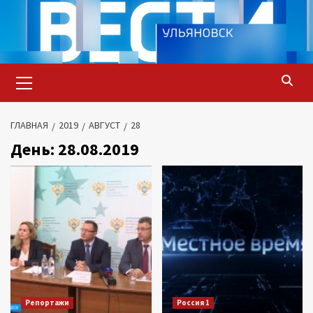
Перейти
к
содержимому
Основное
меню
ГЛАВНАЯ
2019
АВГУСТ
28
День:
28.08.2019
Репортажи
Россия 1