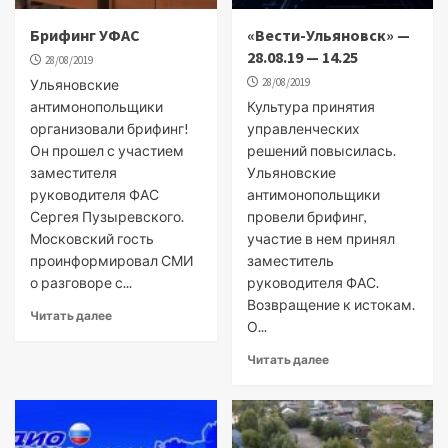
Брифинг УФАС
«Вести-Ульяновск» —
28.08.19 — 14.25
28/08/2019
28/08/2019
Ульяновские
антимонопольщики
Культура принятия
организовали брифинг!
управленческих
Он прошел с участием
решений повысилась.
заместителя
Ульяновские
руководителя ФАС
антимонопольщики
Сергея Пузыревского.
провели брифинг,
Московский гость
участие в нем принял
проинформировал СМИ
заместитель
о разговоре с...
руководителя ФАС.
Возвращение к истокам.
Читать далее
О...
Читать далее