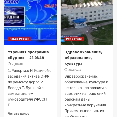
Радио России
Репортажи
Утренняя программа
Здравоохранение,
«Будни» — 28.08.19
образование,
культура
28/08/2019
28/08/2019
1. Репортаж Н. Козиной с
заседания актива ОНФ
Здравоохранение,
по ремонту дорог. 2.
образование, культура и
Беседа Т. Луниной с
не только - по развитию
заместителем
всех этих направлений
руководителя УФССП
районам даны
Г....
конкретные поручения.
Причем, выполнить их
Читать далее
необходимо...