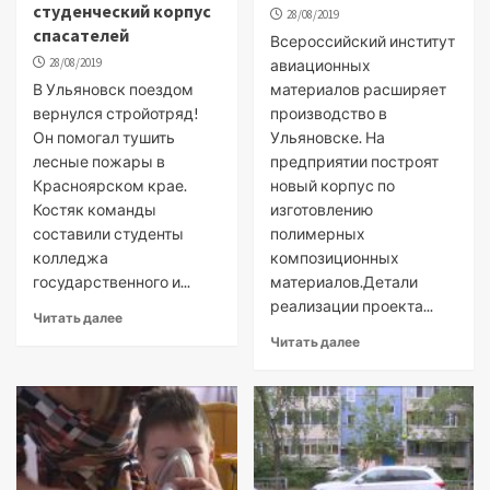
студенческий корпус
28/08/2019
спасателей
Всероссийский институт
28/08/2019
авиационных
В Ульяновск поездом
материалов расширяет
вернулся стройотряд!
производство в
Он помогал тушить
Ульяновске. На
лесные пожары в
предприятии построят
Красноярском крае.
новый корпус по
Костяк команды
изготовлению
составили студенты
полимерных
колледжа
композиционных
государственного и...
материалов.Детали
реализации проекта...
Читать далее
Читать далее