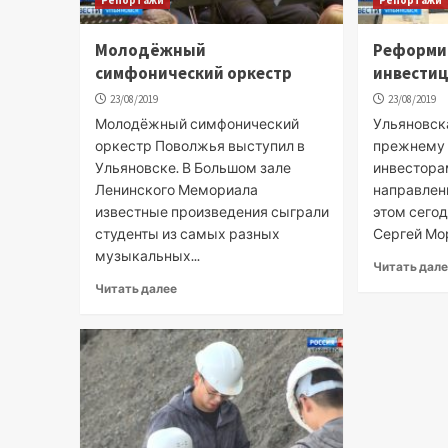
Молодёжный
Реформи
симфонический оркестр
инвестиц
23/08/2019
23/08/2019
Молодёжный симфонический
Ульяновска
оркестр Поволжья выступил в
прежнему 
Ульяновске. В Большом зале
инвесторам
Ленинского Мемориала
направлен
известные произведения сыграли
этом сегод
студенты из самых разных
Сергей Мор
музыкальных...
Читать дал
Читать далее