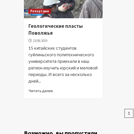
Репортажи
Геологические пласты
Поволжья
23/08/2019
15 китайских студентов
гуйлиньского политехнического
университета приехали в наш
регион изучать юрский и меловой
периоды. И всего за несколько
дней...
Читать далее
П
1
за
Возможно, вы пропустили