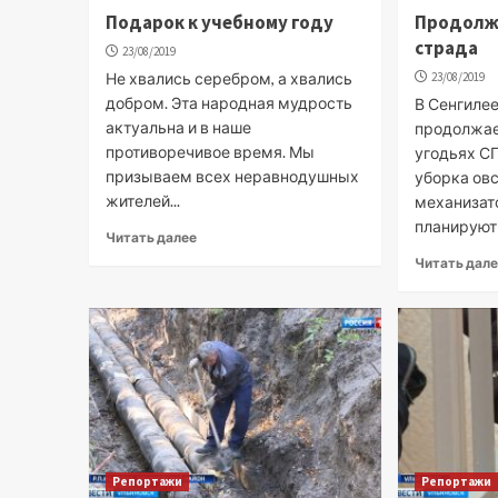
Подарок к учебному году
Продолж
страда
23/08/2019
Не хвались серебром, а хвались
23/08/2019
добром. Эта народная мудрость
В Сенгиле
актуальна и в наше
продолжае
противоречивое время. Мы
угодьях СП
призываем всех неравнодушных
уборка овс
жителей...
механизат
планируют 
Читать далее
Читать дал
Репортажи
Репортажи