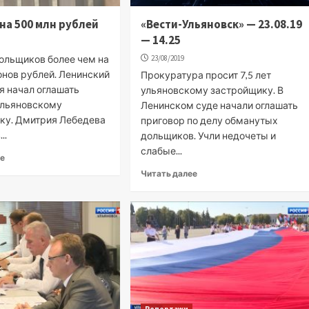
на 500 млн рублей
«Вести-Ульяновск» — 23.08.19
— 14.25
ольщиков более чем на
23/08/2019
онов рублей. Ленинский
Прокуратура просит 7,5 лет
я начал оглашать
ульяновскому застройщику. В
ульяновскому
Ленинском суде начали оглашать
ку. Дмитрия Лебедева
приговор по делу обманутых
..
дольщиков. Учли недочеты и
слабые...
ее
Читать далее
Репортажи