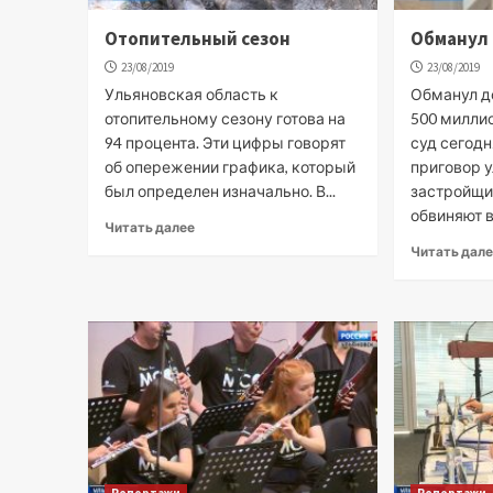
Отопительный сезон
Обманул 
23/08/2019
23/08/2019
Ульяновская область к
Обманул д
отопительному сезону готова на
500 милли
94 процента. Эти цифры говорят
суд сегодн
об опережении графика, который
приговор 
был определен изначально. В...
застройщи
обвиняют в.
Читать далее
Читать дал
Репортажи
Репортажи