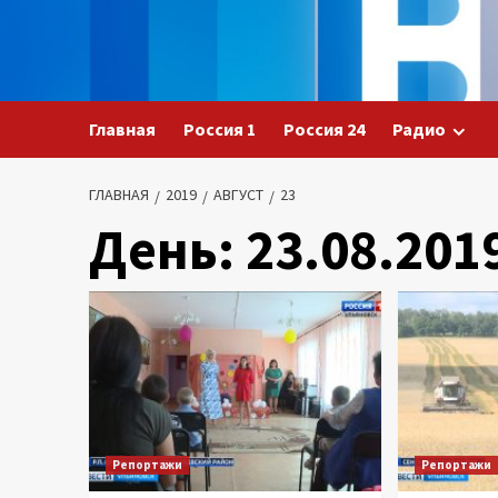
Перейти
к
содержимому
Главная
Россия 1
Россия 24
Радио
ГЛАВНАЯ
2019
АВГУСТ
23
День:
23.08.201
Репортажи
Репортажи