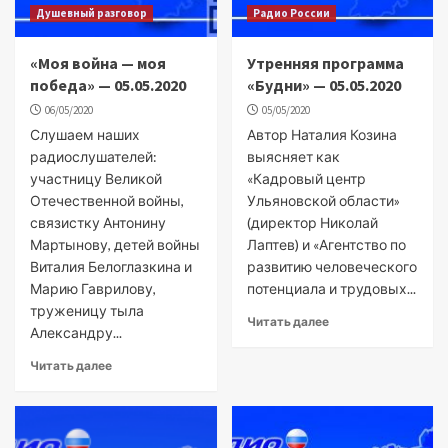
Душевный разговор
Радио России
«Моя война — моя
Утренняя программа
победа» — 05.05.2020
«Будни» — 05.05.2020
06/05/2020
05/05/2020
Слушаем наших
Автор Наталия Козина
радиослушателей:
выясняет как
участницу Великой
«Кадровый центр
Отечественной войны,
Ульяновской области»
связистку Антонину
(директор Николай
Мартынову, детей войны
Лаптев) и «Агентство по
Виталия Белоглазкина и
развитию человеческого
Марию Гаврилову,
потенциала и трудовых...
труженицу тыла
Читать далее
Александру...
Читать далее