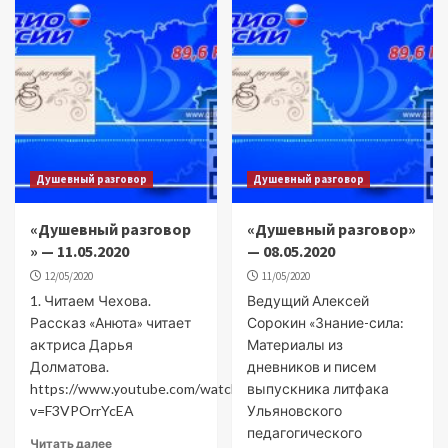
Душевный разговор
Душевный разговор
«Душевный разговор
«Душевный разговор»
» — 11.05.2020
— 08.05.2020
12/05/2020
11/05/2020
1. Читаем Чехова.
Ведущий Алексей
Рассказ «Анюта» читает
Сорокин «Знание-силa:
актриса Дарья
Материалы из
Долматова.
дневников и писем
https://www.youtube.com/watch?
выпускника литфака
v=F3VPOrrYcEA
Ульяновского
педагогического
Читать далее