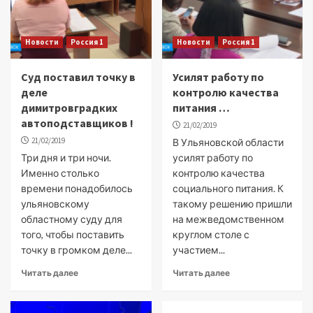
Новости
Россия 1
Новости
Россия 1
Суд поставил точку в
Усилят работу по
деле
контролю качества
димитровградких
питания …
автоподставщиков !
21/02/2019
21/02/2019
В Ульяновской области
Три дня и три ночи.
усилят работу по
Именно столько
контролю качества
времени понадобилось
социального питания. К
ульяновскому
такому решению пришли
областному суду для
на межведомственном
того, чтобы поставить
круглом столе с
точку в громком деле...
участием...
Читать далее
Читать далее