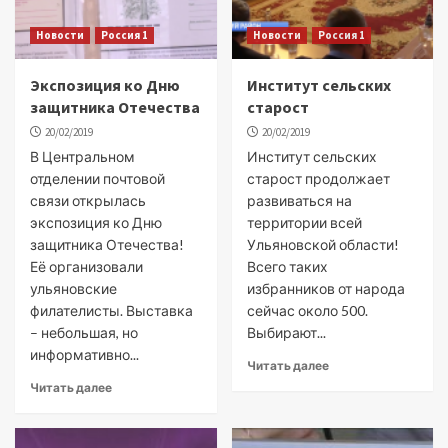
Новости
Россия 1
Новости
Россия 1
Экспозиция ко Дню
Институт сельских
защитника Отечества
старост
20/02/2019
20/02/2019
В Центральном
Институт сельских
отделении почтовой
старост продолжает
связи открылась
развиваться на
экспозиция ко Дню
территории всей
защитника Отечества!
Ульяновской области!
Её организовали
Всего таких
ульяновские
избранников от народа
филателисты. Выставка
сейчас около 500.
– небольшая, но
Выбирают...
информативно...
Читать далее
Читать далее