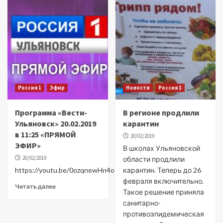
Россия 1
Эфир
Новости
Россия 1
Программа «Вести-
В регионе продлили
Ульяновск» 20.02.2019
карантин
в 11:25 «ПРЯМОЙ
20/02/2019
ЭФИР»
В школах Ульяновской
20/02/2019
области продлили
https://youtu.be/0ozqnewHn4o
карантин. Теперь до 26
февраля включительно.
Читать далее
Такое решение приняла
санитарно-
противоэпидемическая