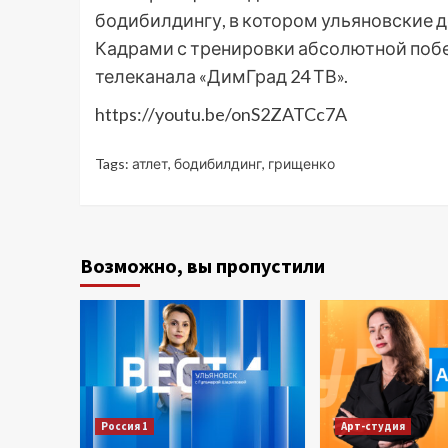
бодибилдингу, в котором ульяновские д
Кадрами с тренировки абсолютной побе
телеканала «ДимГрад 24 ТВ».
https://youtu.be/onS2ZATCc7A
Tags:
атлет
,
бодибилдинг
,
грищенко
Возможно, вы пропустили
Россия 1
Арт-студия