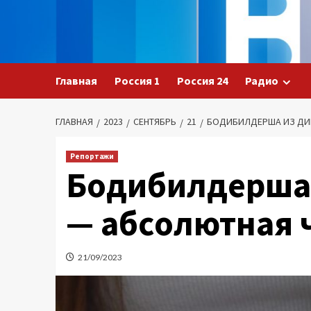
Перейти
к
содержимому
Главная
Россия 1
Россия 24
Радио
ГЛАВНАЯ
2023
СЕНТЯБРЬ
21
БОДИБИЛДЕРША ИЗ ДИ
Репортажи
Бодибилдерша 
— абсолютная 
21/09/2023