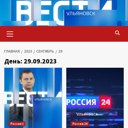
Перейти
к
содержимому
Основное
меню
ГЛАВНАЯ
2023
СЕНТЯБРЬ
29
День:
29.09.2023
Россия 1
Россия 24