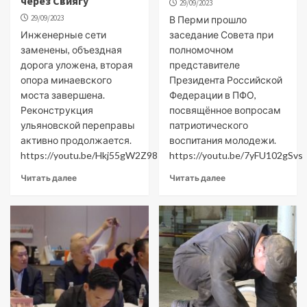
через Свиягу
29/09/2023
29/09/2023
В Перми прошло
Инженерные сети
заседание Совета при
заменены, объездная
полномочном
дорога уложена, вторая
представителе
опора минаевского
Президента Российской
моста завершена.
Федерации в ПФО,
Реконструкция
посвящённое вопросам
ульяновской переправы
патриотического
активно продолжается.
воспитания молодежи.
https://youtu.be/Hkj55gW2Z98
https://youtu.be/7yFU102gSvs
Читать далее
Читать далее