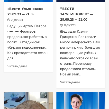
«Вести-Ульяновск» —
“ВЕСТИ
29.09.23 — 21.05
24.УЛЬЯНОВСК” —
29.09.23 — 21.00
29/09/2023
29/09/2023
Ведущий Артем Петров -
---------- Фермеры
(Ведущая Ксения
продолжают работать в
Грищенко) Раскопали
полях. В эти дни они
много интересного. Наш
убирают подсолнечник.
регион принял большую
Как проходит этот сезон
конференцию учёных
для...
палеонтологов со всей
страны.Переправу
Читать далее
продолжают строить.
Новый этап...
Читать далее