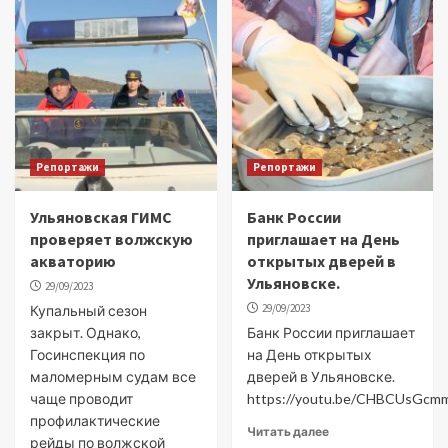
Репортажи
Репортажи
Ульяновская ГИМС
Банк России
проверяет волжскую
приглашает на День
акваторию
открытых дверей в
Ульяновске.
29/09/2023
29/09/2023
Купальный сезон
закрыт. Однако,
Банк России приглашает
Госинспекция по
на День открытых
маломерным судам все
дверей в Ульяновске.
чаще проводит
https://youtu.be/CHBCUsGcm
профилактические
Читать далее
рейды по волжской