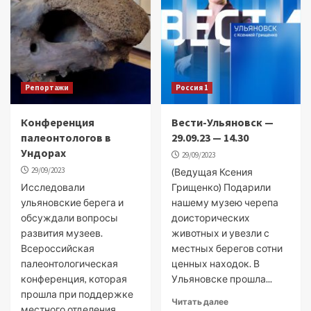
Репортажи
Россия 1
Конференция
Вести-Ульяновск —
палеонтологов в
29.09.23 — 14.30
Ундорах
29/09/2023
29/09/2023
(Ведущая Ксения
Исследовали
Грищенко) Подарили
ульяновские берега и
нашему музею черепа
обсуждали вопросы
доисторических
развития музеев.
животных и увезли с
Всероссийская
местных берегов сотни
палеонтологическая
ценных находок. В
конференция, которая
Ульяновске прошла...
прошла при поддержке
Читать далее
местного отделения