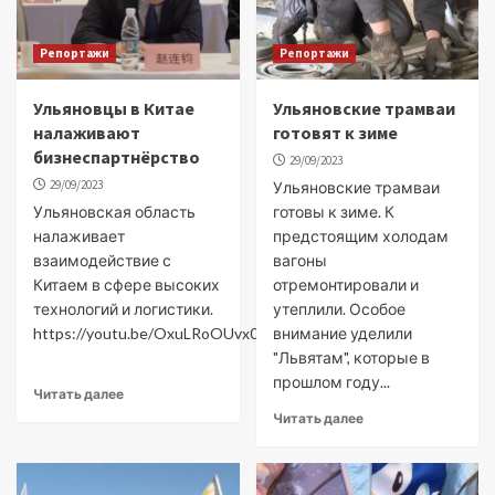
Репортажи
Репортажи
Ульяновцы в Китае
Ульяновские трамваи
налаживают
готовят к зиме
бизнеспартнёрство
29/09/2023
29/09/2023
Ульяновские трамваи
Ульяновская область
готовы к зиме. К
налаживает
предстоящим холодам
взаимодействие с
вагоны
Китаем в сфере высоких
отремонтировали и
технологий и логистики.
утеплили. Особое
https://youtu.be/OxuLRoOUvx0
внимание уделили
"Львятам", которые в
прошлом году...
Читать далее
Читать далее