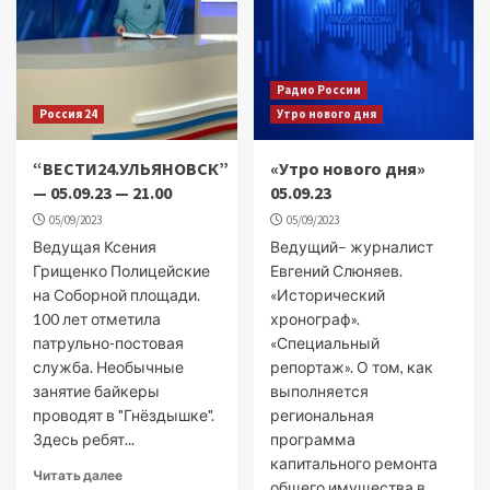
Радио России
Россия 24
Утро нового дня
“ВЕСТИ24.УЛЬЯНОВСК”
«Утро нового дня»
— 05.09.23 — 21.00
05.09.23
05/09/2023
05/09/2023
Ведущая Ксения
Ведущий– журналист
Грищенко Полицейские
Евгений Слюняев.
на Соборной площади.
«Исторический
100 лет отметила
хронограф».
патрульно-постовая
«Специальный
служба. Необычные
репортаж». О том, как
занятие байкеры
выполняется
проводят в "Гнёздышке".
региональная
Здесь ребят...
программа
капитального ремонта
Читать далее
общего имущества в