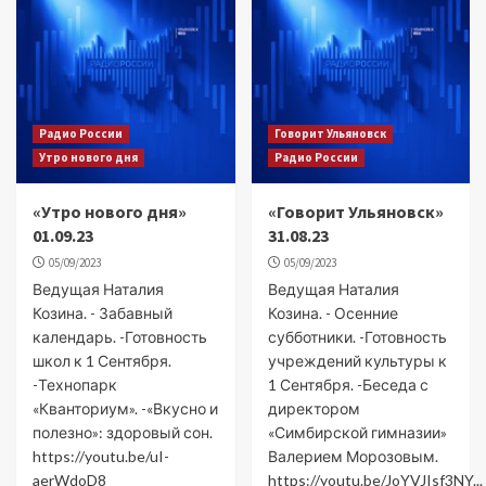
Радио России
Говорит Ульяновск
Утро нового дня
Радио России
«Утро нового дня»
«Говорит Ульяновск»
01.09.23
31.08.23
05/09/2023
05/09/2023
Ведущая Наталия
Ведущая Наталия
Козина. - Забавный
Козина. - Осенние
календарь. -Готовность
субботники. -Готовность
школ к 1 Сентября.
учреждений культуры к
-Технопарк
1 Сентября. -Беседа с
«Кванториум». -«Вкусно и
директором
полезно»: здоровый сон.
«Симбирской гимназии»
https://youtu.be/uI-
Валерием Морозовым.
aerWdoD8
https://youtu.be/JoYVJIsf3NY...