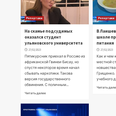
Репортажи
Репортажи
На скамье подсудимых
В Лаишев
оказался студент
школе пр
ульяновского университета
питания
27/02/2023
27/02/2023
Пятикурсник приехал в Россию из
Как и чем 
африканской Гвинеи-Бисау, но
местной с
спустя некоторое время начал
новшества
сбывать наркотики. Такова
Грищенко.
версия государственного
учебного дн
обвинения. С поличным...
Читать дал
Читать далее