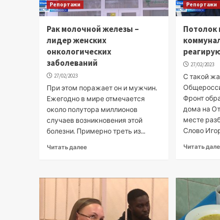
Репортажи
Репортажи
Рак молочной железы –
Потолок 
лидер женских
коммуна
онкологических
реагиру
заболеваний
27/02/2023
27/02/2023
С такой жа
Общеросс
При этом поражает он и мужчин.
Фронт обр
Ежегодно в мире отмечается
дома на О
около полутора миллионов
месте раз
случаев возникновения этой
Слово Игор
болезни. Примерно треть из...
Читать дал
Читать далее