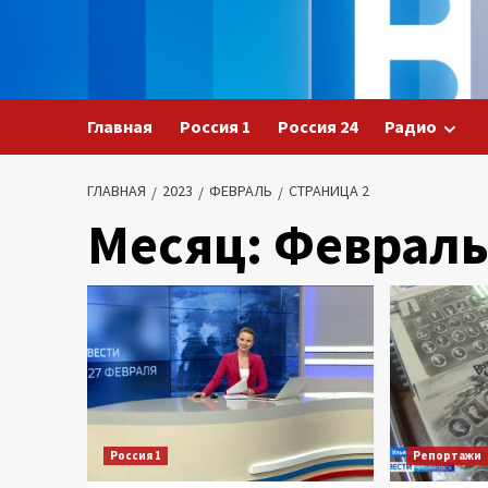
Перейти
к
содержимому
Главная
Россия 1
Россия 24
Радио
ГЛАВНАЯ
2023
ФЕВРАЛЬ
СТРАНИЦА 2
Месяц:
Февраль
Россия 1
Репортажи