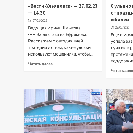
«Вести-Ульяновск» — 27.02.23
6 ульяно
— 14.30
отпраздн
юбилей
27/02/2023
Ведущая Ирина Шмыгова ----------
27/02/2023
----- Взрыв газа на Ефремова.
Еще с мом
Расскажем о сегодняшней
успела зав
трагедии и о том, какие уловки
лучших в р
используют мошенники, чтобы...
протяжени
поддержива
Читать далее
Читать дал