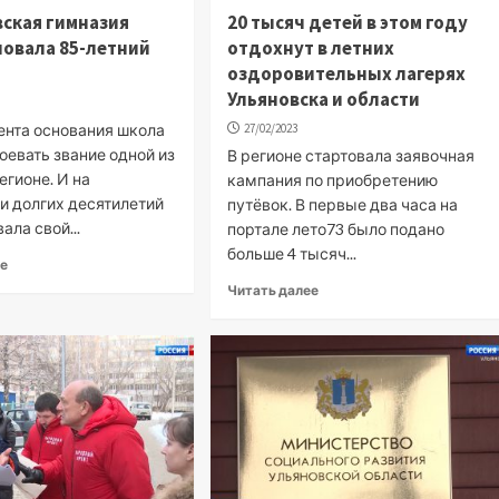
вская гимназия
20 тысяч детей в этом году
овала 85-летний
отдохнут в летних
оздоровительных лагерях
Ульяновска и области
ента основания школа
27/02/2023
оевать звание одной из
В регионе стартовала заявочная
егионе. И на
кампания по приобретению
и долгих десятилетий
путёвок. В первые два часа на
ла свой...
портале лето73 было подано
больше 4 тысяч...
ее
Читать далее