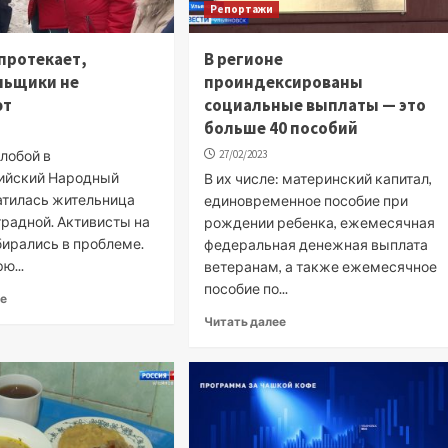
Репортажи
протекает,
В регионе
льщики не
проиндексированы
ют
социальные выплаты — это
больше 40 пособий
лобой в
27/02/2023
ийский Народный
В их числе: материнский капитал,
атилась жительница
единовременное пособие при
традной. Активисты на
рождении ребенка, ежемесячная
бирались в проблеме.
федеральная денежная выплата
ю...
ветеранам, а также ежемесячное
пособие по...
ее
Читать далее