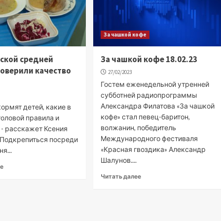
За чашкой кофе
ской средней
За чашкой кофе 18.02.23
оверили качество
27/02/2023
Гостем еженедельной утренней
субботней радиопрограммы
Александра Филатова «За чашкой
кормят детей, какие в
кофе» стал певец-баритон,
толовой правила и
волжанин, победитель
 - расскажет Ксения
Международного фестиваля
 Подкрепиться посреди
«Красная гвоздика» Александр
я...
Шалунов....
ее
Читать далее