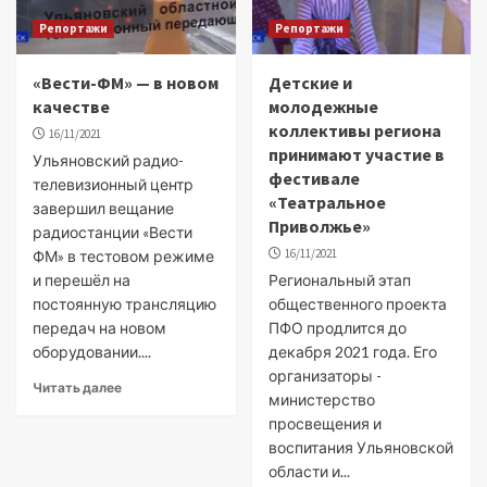
Репортажи
Репортажи
«Вести-ФМ» — в новом
Детские и
качестве
молодежные
коллективы региона
16/11/2021
принимают участие в
Ульяновский радио-
фестивале
телевизионный центр
«Театральное
завершил вещание
Приволжье»
радиостанции «Вести
16/11/2021
ФМ» в тестовом режиме
и перешёл на
Региональный этап
постоянную трансляцию
общественного проекта
передач на новом
ПФО продлится до
оборудовании....
декабря 2021 года. Его
организаторы -
Читать далее
министерство
просвещения и
воспитания Ульяновской
области и...