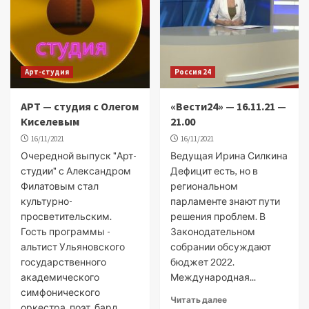
Арт-студия
Россия 24
АРТ — студия с Олегом
«Вести24» — 16.11.21 —
Киселевым
21.00
16/11/2021
16/11/2021
Очередной выпуск "Арт-
Ведущая Ирина Силкина
студии" с Александром
Дефицит есть, но в
Филатовым стал
региональном
культурно-
парламенте знают пути
просветительским.
решения проблем. В
Гость программы -
Законодательном
альтист Ульяновского
собрании обсуждают
государственного
бюджет 2022.
академического
Международная...
симфонического
Читать далее
оркестра, поэт, бард