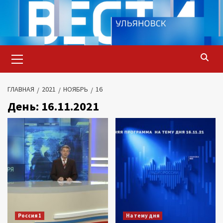
Перейти
к
содержимому
Основное
меню
ГЛАВНАЯ
2021
НОЯБРЬ
16
День:
16.11.2021
Россия 1
На тему дня