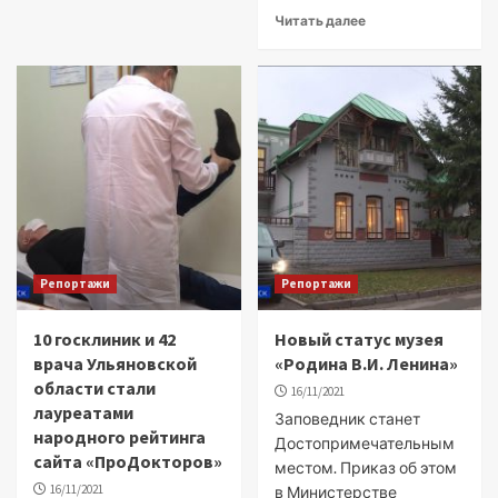
Читать далее
Репортажи
Репортажи
10 госклиник и 42
Новый статус музея
врача Ульяновской
«Родина В.И. Ленина»
области стали
16/11/2021
лауреатами
Заповедник станет
народного рейтинга
Достопримечательным
сайта «ПроДокторов»
местом. Приказ об этом
16/11/2021
в Министерстве