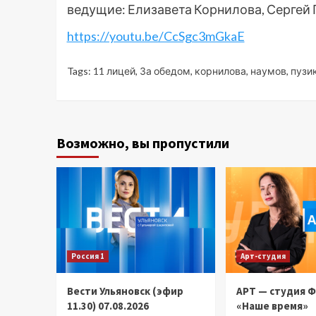
ведущие: Елизавета Корнилова, Сергей
https://youtu.be/CcSgc3mGkaE
Tags:
11 лицей
,
За обедом
,
корнилова
,
наумов
,
пузи
Возможно, вы пропустили
Россия 1
Арт-студия
Вести Ульяновск (эфир
АРТ — студия 
11.30) 07.08.2026
«Наше время»