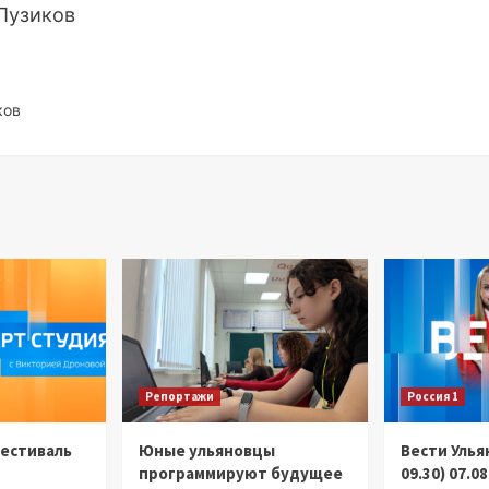
 Пузиков
ков
Репортажи
Россия 1
Фестиваль
Юные ульяновцы
Вести Улья
программируют будущее
09.30) 07.0