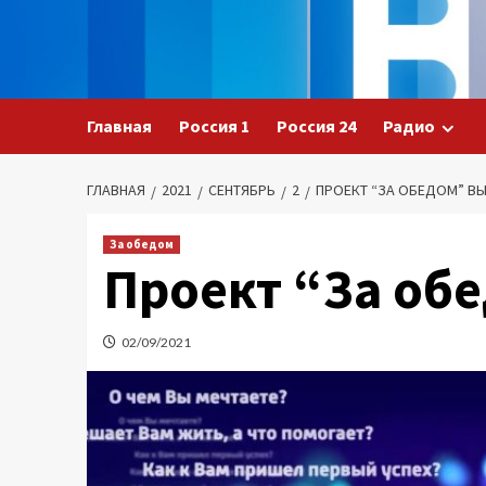
Перейти
к
содержимому
Главная
Россия 1
Россия 24
Радио
ГЛАВНАЯ
2021
СЕНТЯБРЬ
2
ПРОЕКТ “ЗА ОБЕДОМ” ВЫ
За обедом
Проект “За об
02/09/2021