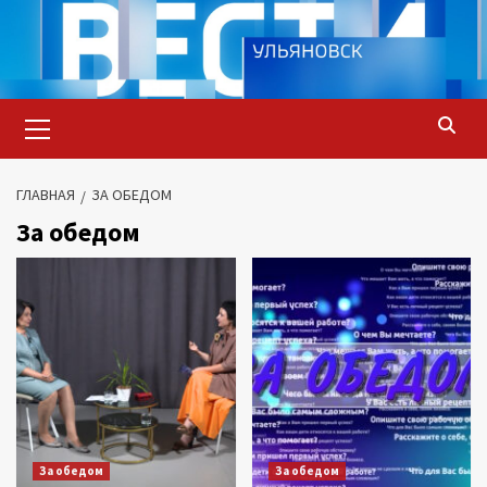
Перейти
к
содержимому
Основное
меню
ГЛАВНАЯ
ЗА ОБЕДОМ
За обедом
За обедом
За обедом