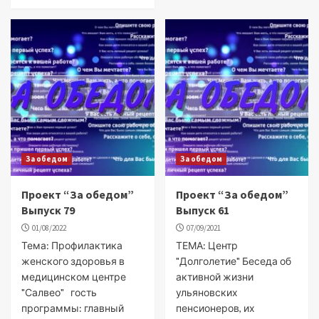
За обедом
За обедом
Проект “За обедом”
Проект “За обедом”
Выпуск 79
Выпуск 61
01/08/2022
07/09/2021
Тема: Профилактика
ТЕМА: Центр
женского здоровья в
"Долголетие" Беседа об
медицинском центре
активной жизни
"Салвео" гость
ульяновских
программы: главный
пенсионеров, их