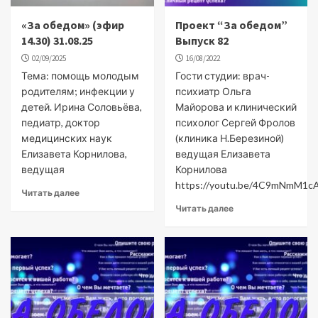
«За обедом» (эфир
Проект “За обедом”
14.30) 31.08.25
Выпуск 82
02/09/2025
16/08/2022
Тема: помощь молодым
Гости студии: врач-
родителям; инфекции у
психиатр Ольга
детей. Ирина Соловьёва,
Майорова и клинический
педиатр, доктор
психолог Сергей Фролов
медицинских наук
(клиника Н.Березиной)
Елизавета Корнилова,
ведущая Елизавета
ведущая
Корнилова
https://youtu.be/4C9mNmM1c
Читать далее
Читать далее