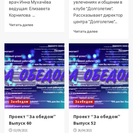
врач Инна Мухачёва
увлечениях и общении в
ведущая: Елизавета
клубе "Долголетие".
Корнилова ...
Рассказывает директор
центра "Долголетие"...
Читать далее
Читать далее
За обедом
За обедом
Проект “За обедом”
Проект “За обедом”
Выпуск 60
Выпуск 52
02/09/2021
26/04/2021