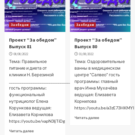
За обедом
За обедом
Проект “За обедом”
Проект “За обедом”
Выпуск 81
Выпуск 80
08/08/2022
01/08/2022
Тема: Правильное
Тема: Оздоровительные
питание и диета от
ванны в медицинском
клиники Н. Березиной
центре "Салвео" гость
___________________________________________________
программы: главный
гость программы:
врач Инна Мухачёва
функциональный
ведущая: Елизавета
нутрициолог Елена
Корнилова
Корункова ведущая:
https://youtu.be/a3zE73HKMYI
Елизавета Корнилова
Читать далее
https://youtu.be/vapN3ljTiDg
Читать далее