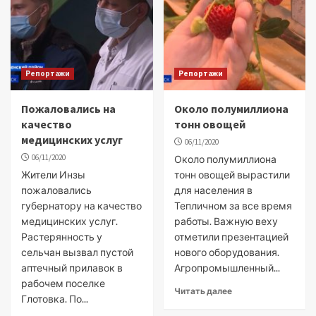
Репортажи
Репортажи
Пожаловались на
Около полумиллиона
качество
тонн овощей
медицинских услуг
06/11/2020
06/11/2020
Около полумиллиона
Жители Инзы
тонн овощей вырастили
пожаловались
для населения в
губернатору на качество
Тепличном за все время
медицинских услуг.
работы. Важную веху
Растерянность у
отметили презентацией
сельчан вызвал пустой
нового оборудования.
аптечный прилавок в
Агропромышленный...
рабочем поселке
Читать далее
Глотовка. По...