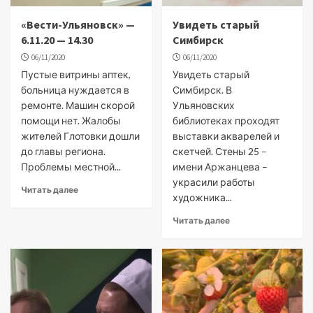
«Вести-Ульяновск» —
Увидеть старый
6.11.20 — 14.30
Симбирск
06/11/2020
06/11/2020
Пустые витрины аптек,
Увидеть старый
больница нуждается в
Симбирск. В
ремонте. Машин скорой
Ульяновских
помощи нет. Жалобы
библиотеках проходят
жителей Глотовки дошли
выставки акварелей и
до главы региона.
скетчей. Стены 25 –
Проблемы местной...
имени Аржанцева –
украсили работы
Читать далее
художника...
Читать далее