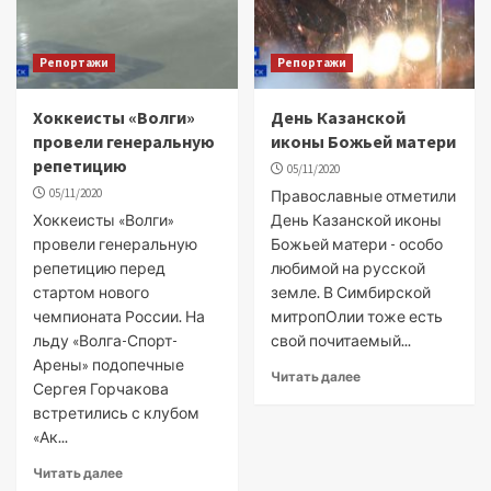
Репортажи
Репортажи
Хоккеисты «Волги»
День Казанской
провели генеральную
иконы Божьей матери
репетицию
05/11/2020
05/11/2020
Православные отметили
Хоккеисты «Волги»
День Казанской иконы
провели генеральную
Божьей матери - особо
репетицию перед
любимой на русской
стартом нового
земле. В Симбирской
чемпионата России. На
митропОлии тоже есть
льду «Волга-Спорт-
свой почитаемый...
Арены» подопечные
Читать далее
Сергея Горчакова
встретились с клубом
«Ак...
Читать далее