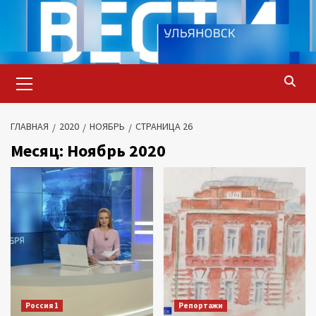
Перейти
к
содержимому
Основное
меню
ГЛАВНАЯ
2020
НОЯБРЬ
СТРАНИЦА 26
Месяц:
Ноябрь 2020
Россия 1
Репортажи