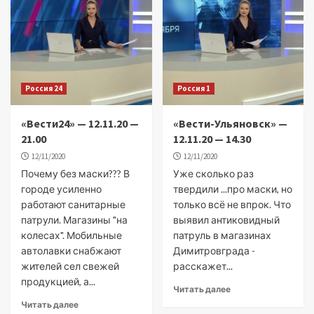
Россия 24
Россия 1
«Вести24» — 12.11.20 —
«Вести-Ульяновск» —
21.00
12.11.20 — 14.30
12/11/2020
12/11/2020
Почему без маски??? В
Уже сколько раз
городе усиленно
твердили ...про маски, но
работают санитарные
только всё не впрок. Что
патрули. Магазины "на
выявил антиковидный
колесах". Мобильные
патруль в магазинах
автолавки снабжают
Димитровграда -
жителей сел свежей
расскажет...
продукцией, а...
Читать далее
Читать далее