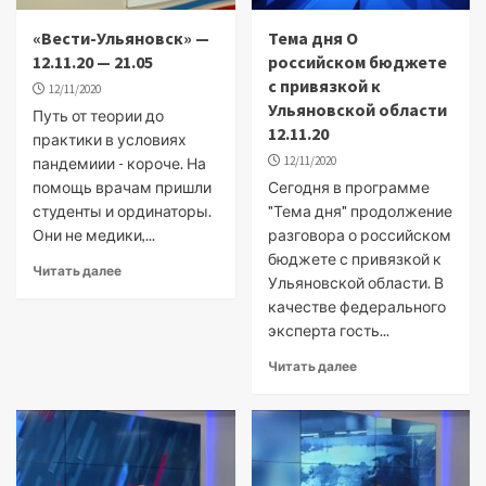
«Вести-Ульяновск» —
Тема дня О
12.11.20 — 21.05
российском бюджете
с привязкой к
12/11/2020
Ульяновской области
Путь от теории до
12.11.20
практики в условиях
12/11/2020
пандемиии - короче. На
помощь врачам пришли
Сегодня в программе
студенты и ординаторы.
"Тема дня" продолжение
Они не медики,...
разговора о российском
бюджете с привязкой к
Читать далее
Ульяновской области. В
качестве федерального
эксперта гость...
Читать далее