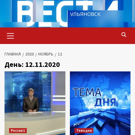
Перейти
к
содержимому
Основное
меню
ГЛАВНАЯ
2020
НОЯБРЬ
12
День:
12.11.2020
Россия 1
Тема дня