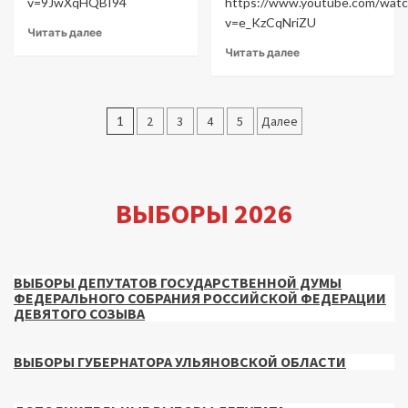
v=9JwXqHQBI94
https://www.youtube.com/watc
v=e_KzCqNriZU
Читать далее
Читать далее
Пагинация
1
2
3
4
5
Далее
записей
ВЫБОРЫ 2026
ВЫБОРЫ ДЕПУТАТОВ ГОСУДАРСТВЕННОЙ ДУМЫ
ФЕДЕРАЛЬНОГО СОБРАНИЯ РОССИЙСКОЙ ФЕДЕРАЦИИ
ДЕВЯТОГО СОЗЫВА
ВЫБОРЫ ГУБЕРНАТОРА УЛЬЯНОВСКОЙ ОБЛАСТИ