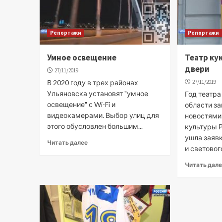
Репортажи
Репортажи
Умное освещение
Театр ку
двери
27/11/2019
В 2020 году в трех районах
27/11/2019
Ульяновска установят "умное
Год театра
освещение" с Wi-Fi и
области з
видеокамерами. Выбор улиц для
новостями
этого обусловлен большим...
культуры 
ушла заявк
Читать далее
и светового
Читать дал