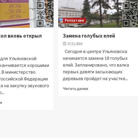
Репортажи
кол вновь открыл
Замена голубых елей
27/11/2019
Сегодня в центре Ульяновска
начинается замена 18 голубых
 для Ульяновской
елей. Запланировано, что валка
аканчивается хорошими
первых девяти засыхающих
. В министерство
деревьев пройдет на участке...
Российской Федерации
а на закупку звукового
Читать далее
...
ее