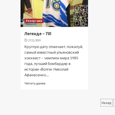
Репортажи
Легенде – 70!
27/11/2019
Круглую дату отмечает, пожалуй,
самый известный ульяновский
хоккеист – чемпион мира 1985
года, лучший бомбардир в
истории «Волги» Николай
Афанасенко....
Читать далее
Паг
Назад
зап