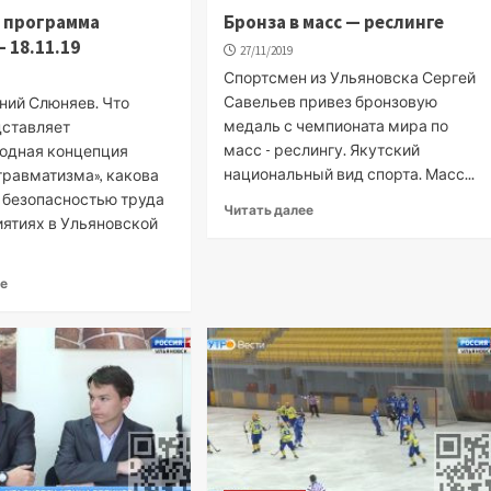
 программа
Бронза в масс — реслинге
 18.11.19
27/11/2019
Спортсмен из Ульяновска Сергей
Савельев привез бронзовую
ний Слюняев. Что
медаль с чемпионата мира по
дставляет
масс - реслингу. Якутский
одная концепция
национальный вид спорта. Масс...
травматизма», какова
с безопасностью труда
Читать далее
иятиях в Ульяновской
ее