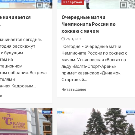
Репортажи
е начинается
Очередные матчи
.
Чемпионата России по
хоккею с мячом
ачинается сегодня».
27/11/2019
егодня расскажут
Сегодня – очередные матчи
 и будущим
Чемпионата России по хоккею с
там на
мячом. Ульяновская «Волга» на
нтационном
льду «Волга-Спорт-Арены»
ком собрании. Встреча
примет казанское «Динамо».
ателями
Стартовый...
анная Кадровым...
Читать далее
ее