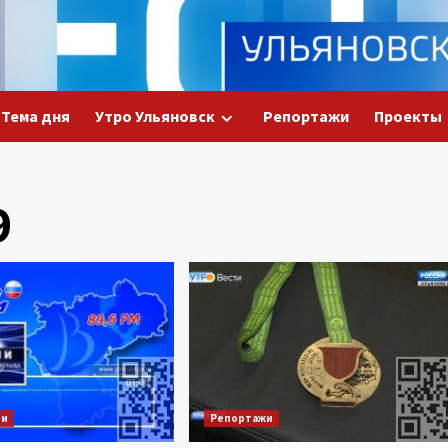
Тема дня
Утро Ульяновск
Репортажи
Проекты
9
ии
Репортажи