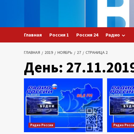
Перейти
к
содержимому
Главная
Россия 1
Россия 24
Радио
ГЛАВНАЯ
2019
НОЯБРЬ
27
СТРАНИЦА 2
День:
27.11.201
Радио России
Радио Росс