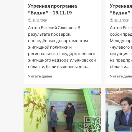
Утренняя программа
Утренняя
“Будни” – 19.11.19
“Будни” –
27/11/2019
27/11/2019
Автор Евгений Слюняев. В
Автор Евге
результате проверок,
собой пре
проведённых департаментом
Междунар
жилищной политики и
«нулевого 
регионального государственного
ситуация 
жилищного надзора Ульяновской
на предпр
области, были выявлены два...
области...
Читать далее
Читать дал