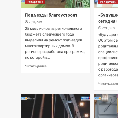
Репортажи
Репортажи
Подъезды благоустроят
«Будуще
сегодня»
27/11/2019
25 миллионов из регионального
27/11/2019
бюджета следующего года
«Будущее н
выделили на ремонт подъездов
Об этом с
многоквартирных домов. В
родителям
регионе разработана программа,
специалис
по которой в...
профорие
родительс
Читать далее
с работод
организов
Читать дал