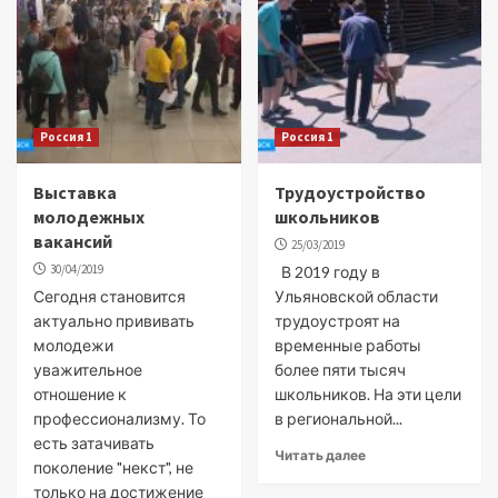
Россия 1
Россия 1
Выставка
Трудоустройство
молодежных
школьников
вакансий
25/03/2019
30/04/2019
В 2019 году в
Сегодня становится
Ульяновской области
актуально прививать
трудоустроят на
молодежи
временные работы
уважительное
более пяти тысяч
отношение к
школьников. На эти цели
профессионализму. То
в региональной...
есть затачивать
Читать далее
поколение "некст", не
только на достижение