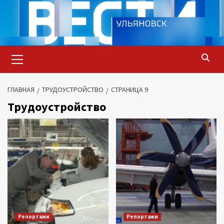
Перейти
к
содержимому
Основное
меню
ГЛАВНАЯ
ТРУДОУСТРОЙСТВО
СТРАНИЦА 9
Трудоустройство
Репортажи
Репортажи