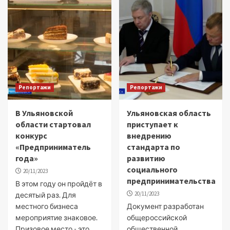
Репортажи
Репортажи
В Ульяновской
Ульяновская область
области стартовал
приступает к
конкурс
внедрению
«Предприниматель
стандарта по
года»
развитию
социального
20/11/2023
предпринимательства
В этом году он пройдёт в
20/11/2023
десятый раз. Для
местного бизнеса
Документ разработан
мероприятие знаковое.
общероссийской
Призовое место - это
общественной