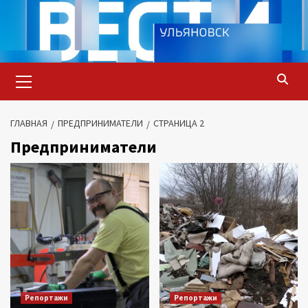
Перейти
к
содержимому
Основное
меню
ГЛАВНАЯ
ПРЕДПРИНИМАТЕЛИ
СТРАНИЦА 2
Предприниматели
Репортажи
Репортажи