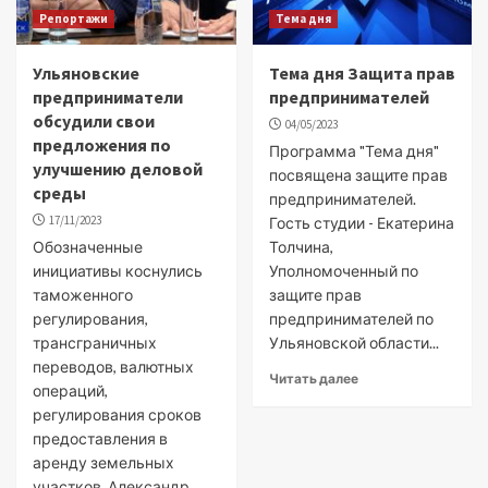
Репортажи
Тема дня
Ульяновские
Тема дня Защита прав
предприниматели
предпринимателей
обсудили свои
04/05/2023
предложения по
Программа "Тема дня"
улучшению деловой
посвящена защите прав
среды
предпринимателей.
17/11/2023
Гость студии - Екатерина
Обозначенные
Толчина,
инициативы коснулись
Уполномоченный по
таможенного
защите прав
регулирования,
предпринимателей по
трансграничных
Ульяновской области...
переводов, валютных
Читать далее
операций,
регулирования сроков
предоставления в
аренду земельных
участков. Александр