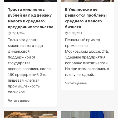
Триста миллионов
В Ульяновске не
рублей на поддержку
решаются проблемы
малого и среднего
среднего и малого
предпринимательства
бизнеса
05/11/2024
21/12/2023
Только за девять
Печальный пример -
месяцев этого года
промзона на
финансовой
Московском шоссе, 24Б.
поддержкой от
Здешние предприятия
государства
исправно платят налоги.
воспользовались около
Но при этом оказались в
150 предприятий. Это
плену негодной...
пищевая и легкая
Читать далее
промышленность,
сельское...
Читать далее