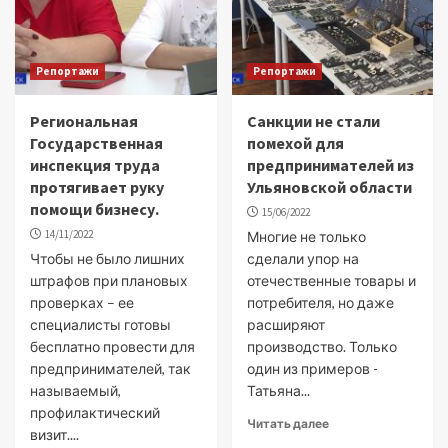
Репортажи
Репортажи
Региональная
Санкции не стали
Государственная
помехой для
инспекция труда
предпринимателей из
протягивает руку
Ульяновской области
помощи бизнесу.
15/06/2022
14/11/2022
Многие не только
Чтобы не было лишних
сделали упор на
штрафов при плановых
отечественные товары и
проверках – ее
потребителя, но даже
специалисты готовы
расширяют
бесплатно провести для
производство. Только
предпринимателей, так
один из примеров -
называемый,
Татьяна...
профилактический
Читать далее
визит....