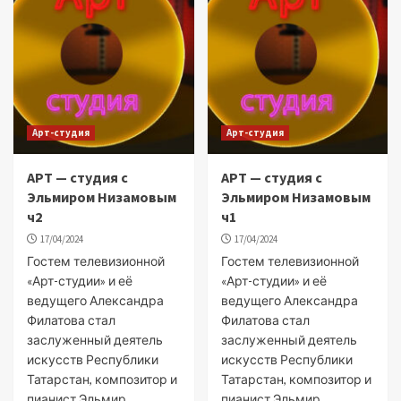
Арт-студия
Арт-студия
АРТ — студия с
АРТ — студия с
Эльмиром Низамовым
Эльмиром Низамовым
ч2
ч1
17/04/2024
17/04/2024
Гостем телевизионной
Гостем телевизионной
«Арт-студии» и её
«Арт-студии» и её
ведущего Александра
ведущего Александра
Филатова стал
Филатова стал
заслуженный деятель
заслуженный деятель
искусств Республики
искусств Республики
Татарстан, композитор и
Татарстан, композитор и
пианист Эльмир
пианист Эльмир