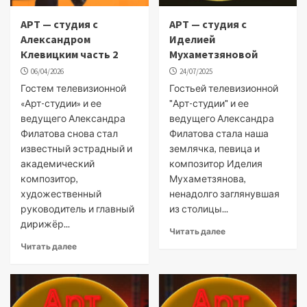
АРТ — студия с
АРТ — студия с
Александром
Иделией
Клевицким часть 2
Мухаметзяновой
06/04/2026
24/07/2025
Гостем телевизионной
Гостьей телевизионной
«Арт-студии» и ее
"Арт-студии" и ее
ведущего Александра
ведущего Александра
Филатова снова стал
Филатова стала наша
известный эстрадный и
землячка, певица и
академический
композитор Иделия
композитор,
Мухаметзянова,
художественный
ненадолго заглянувшая
руководитель и главный
из столицы...
дирижёр...
Читать далее
Читать далее