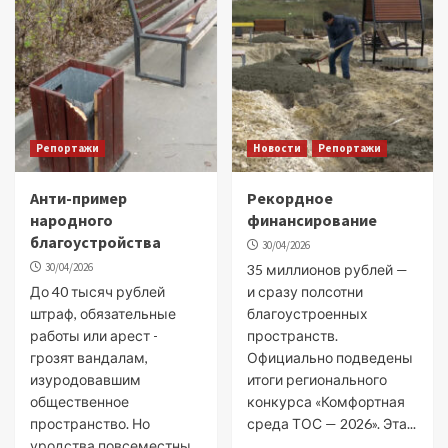
Репортажи
Новости
Репортажи
Анти-пример
Рекордное
народного
финансирование
благоустройства
30/04/2026
30/04/2026
35 миллионов рублей —
До 40 тысяч рублей
и сразу полсотни
штраф, обязательные
благоустроенных
работы или арест -
пространств.
грозят вандалам,
Официально подведены
изуродовавшим
итоги регионального
общественное
конкурса «Комфортная
пространство. Но
среда ТОС — 2026». Эта...
уродства повсеместны,