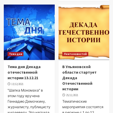
Тема дня
Лента новостей
Тема дня Декада
В Ульяновской
отечественной
области стартует
истории 13.12.21
Декада
Отечественной
13/12/2021
истории
"Шапка Мономаха" в
25/11/2021
этом году вручена
Геннадию Демочкину,
Тематические
журналисту, публицисту
мероприятия состоятся
и краеведу. Это награда
в регионе с 1 по 12