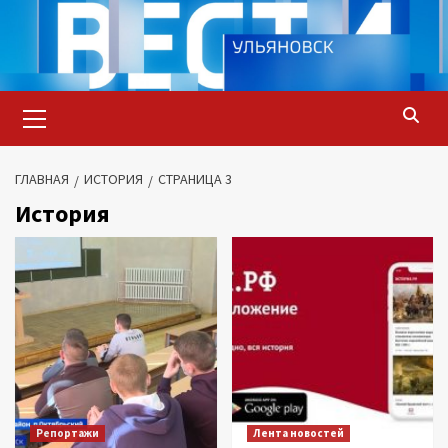
Перейти
к
содержимому
Основное
меню
ГЛАВНАЯ
ИСТОРИЯ
СТРАНИЦА 3
История
Репортажи
Лента новостей