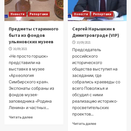
Новости
Репортажи
Новости
Репортажи
Предметы старинного
Сергей Нарышкин в
быта из фондов
Димитровграде (VIP)
ульяновских музеев
10/09/2021
16/09/2021
Председатель
«Не просто горшок»
российского
представили на
исторического
выставке в музее
общества выступил на
«Археология
заседании, где
Симбирского края».
собрались краеведы со
Экспонаты собраны из
всего Поволжья и
фондов музея-
обсудил с ними
заповедника «Родина
реализацию историко-
Ленина» и частных...
просветительских
проектов...
Читать далее
Читать далее