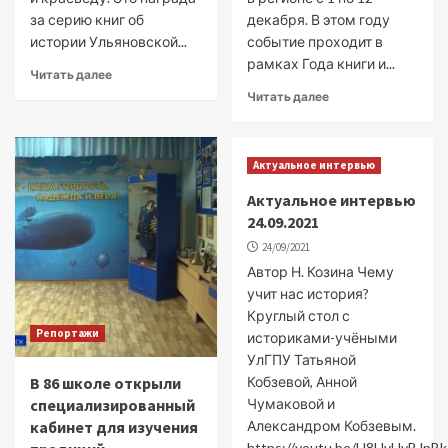
за серию книг об
декабря. В этом году
истории Ульяновской...
событие проходит в
рамках Года книги и...
Читать далее
Читать далее
Актуальное интервью
Актуальное интервью
24.09.2021
24/09/2021
Автор Н. Козина Чему
учит нас история?
Круглый стол с
Репортажи
историками-учёными
УлГПУ Татьяной
В 86 школе открыли
Кобзевой, Анной
специализированный
Чумаковой и
кабинет для изучения
Александром Кобзевым.
https://youtu.be/U8HvUyBJpBk.