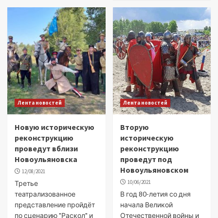
Лента новостей
Лента новостей
Новую историческую
Вторую
реконструкцию
историческую
проведут вблизи
реконструкцию
Новоульяновска
проведут под
Новоульяновском
12/08/2021
10/06/2021
Третье
театрализованное
В год 80-летия со дня
представление пройдёт
начала Великой
по сценарию "Раскол" и
Отечественной войны и