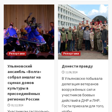
Репортажи
Репортажи
Ульяновский
Донести правду
ансамбль «Волга»
11/06/2024
собрал аншлаг на
В Ульяновске побывала
сценах домов
делегация ветеранов
культуры в
вооружённых сил и
присоединённых
участников боевых
регионах России
действий в ДНР и ЛНР.
01/12/2024
Гости приехали для того,
Участником гастрольно-
чтобы...