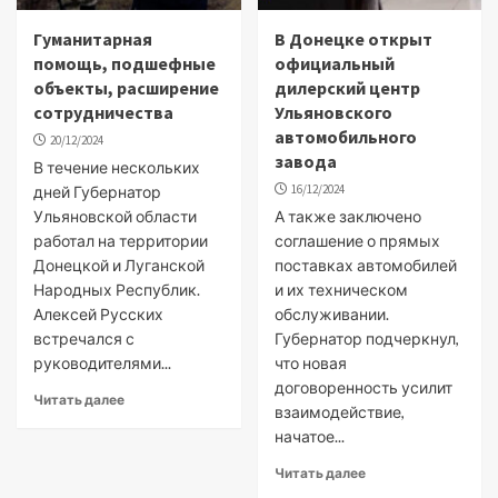
Гуманитарная
В Донецке открыт
помощь, подшефные
официальный
объекты, расширение
дилерский центр
сотрудничества
Ульяновского
автомобильного
20/12/2024
завода
В течение нескольких
16/12/2024
дней Губернатор
Ульяновской области
А также заключено
работал на территории
соглашение о прямых
Донецкой и Луганской
поставках автомобилей
Народных Республик.
и их техническом
Алексей Русских
обслуживании.
встречался с
Губернатор подчеркнул,
руководителями...
что новая
договоренность усилит
Читать далее
взаимодействие,
начатое...
Читать далее