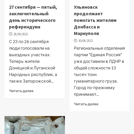
27 сентября — пятый,
Ульяновск
заключительный
продолжает
день исторического
помогать жителям
референдума
Донбасса и
Мариуполя
28/09/2022
30/08/2022
С 23 по 26 сентября
люди голосовали на
Региональные отделения
выездных участках.
партии "Единая Россия"
Теперь жители
уже доставили в ЛДНР в
Донецкой и Луганской
общей сложности 13
Народных республик, а
тысяч тонн
также Запорожской...
гуманитарного груза.
Город по-прежнему
Читать далее
принимает...
Читать далее