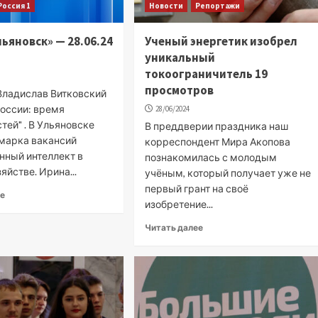
Россия 1
Новости
Репортажи
льяновск» — 28.06.24
Ученый энергетик изобрел
уникальный
токоограничитель 19
просмотров
Владислав Витковский
России: время
28/06/2024
ей" . В Ульяновске
В преддверии праздника наш
марка вакансий
корреспондент Мира Акопова
нный интеллект в
познакомилась с молодым
яйстве. Ирина...
учёным, который получает уже не
первый грант на своё
ее
изобретение...
Читать далее