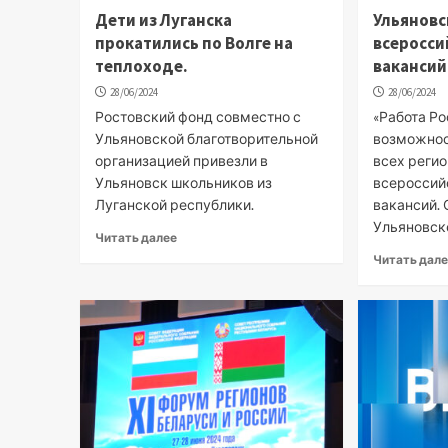
Дети из Луганска
Ульяновс
прокатились по Волге на
всеросси
теплоходе.
вакансий
28/06/2024
28/06/2024
Ростовский фонд совместно с
«Работа Ро
Ульяновской благотворительной
возможнос
организацией привезли в
всех реги
Ульяновск школьников из
всероссий
Луганской республики.
вакансий. 
Ульяновске,
Читать далее
Читать дал