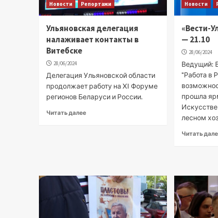
Новости
Репортажи
Новости
Ульяновская делегация
«Вести-У
налаживает контакты в
— 21.10
Витебске
28/06/2024
28/06/2024
Ведущий: 
"Работа в 
Делегация Ульяновской области
возможност
продолжает работу на XI Форуме
прошла яр
регионов Беларуси и России.
Искусстве
Читать далее
лесном хоз
Читать дал