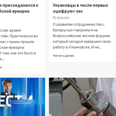
к присоединился к
Ульяновцы в числе первых
йской ярмарке
оцифруют лес
28/06/2024
О развитии сотрудничества с
Беларусью говорили и на
ссии: время
Всероссийском лесном форуме,
тей». Практически во
который сегодня завершил свою
онах страны прошла
работу в Ульяновске. И не...
ская ярмарка
О том, как это было в
Читать далее
...
ее