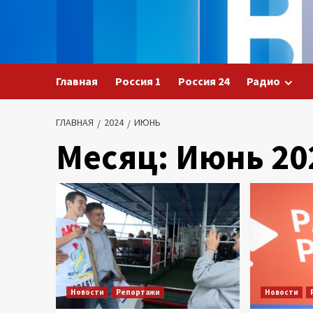
Перейти
к
содержимому
Главная
Россия 1
Россия 24
Радио
ГЛАВНАЯ
2024
ИЮНЬ
Месяц:
Июнь 20
Новости
Репортажи
Новости