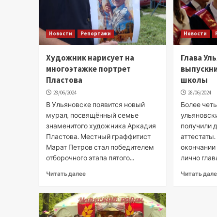
Новости
Репортажи
Новости
Художник нарисует на
Глава Ул
многоэтажке портрет
выпускни
Пластова
школы
28/06/2024
28/06/2024
В Ульяновске появится новый
Более чет
мурал, посвящённый семье
ульяновск
знаменитого художника Аркадия
получили 
Пластова. Местный граффитист
аттестаты
Марат Петров стал победителем
окончании
отборочного этапа пятого...
лично глав
Читать далее
Читать дал