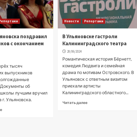
Репортажи
Новости
Репортажи
ьяновска поздравил
В Ульяновске гастроли
ков с окончанием
Калининградского театра
28/06/2024
Романтическая история Бёрнетт,
комедия Людвига и семейная
ырёх тысяч
драма по мотивам Островского. В
их выпускников
Ульяновск с ответным визитом
долгожданные
приехали артисты
. Документы об
Калининградского областного...
 школы лучшим вручил
а г. Ульяновска.
Читать далее
ее