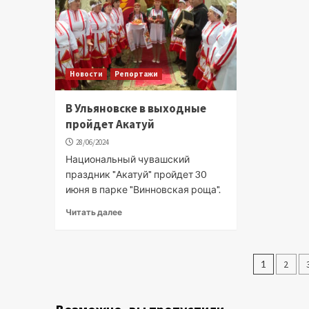
Новости
Репортажи
В Ульяновске в выходные
пройдет Акатуй
28/06/2024
Национальный чувашский
праздник "Акатуй" пройдет 30
июня в парке "Винновская роща".
Читать далее
Паги
1
2
запис