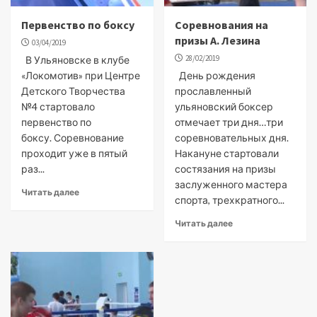
Первенство по боксу
Соревнования на
призы А. Лезина
03/04/2019
28/02/2019
В Ульяновске в клубе
«Локомотив» при Центре
День рождения
Детского Творчества
прославленный
№4 стартовало
ульяновский боксер
первенство по
отмечает три дня…три
боксу. Соревнование
соревновательных дня.
проходит уже в пятый
Накануне стартовали
раз...
состязания на призы
заслуженного мастера
Читать далее
спорта, трехкратного...
Читать далее