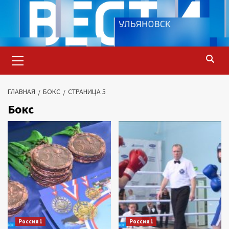
Перейти
к
содержимому
Основное
меню
ГЛАВНАЯ
БОКС
СТРАНИЦА 5
Бокс
Россия 1
Россия 1