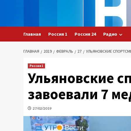
Перейти
к
содержимому
Главная
Россия 1
Россия 24
Радио
ГЛАВНАЯ
2019
ФЕВРАЛЬ
27
УЛЬЯНОВСКИЕ СПОРТСМ
Россия 1
Ульяновские с
завоевали 7 м
27/02/2019