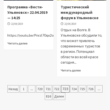
Программа «Вести-
Туристический
Ульяновск» 22.04.2019
международный
— 14:25
форум в Ульяновске
22/04/2019
22/04/2019
Отдых на Волге. В
https://youtu.be/PnrzI70qx2o
Ульяновске обсудили то,
что может привлечь
Читать далее
современных туристов
в регион. Потенциал
области во всей красе
сегодня...
Читать далее
Пагинация
Назад
1
…
720
721
722
723
724
725
726
…
записей
816
Далее