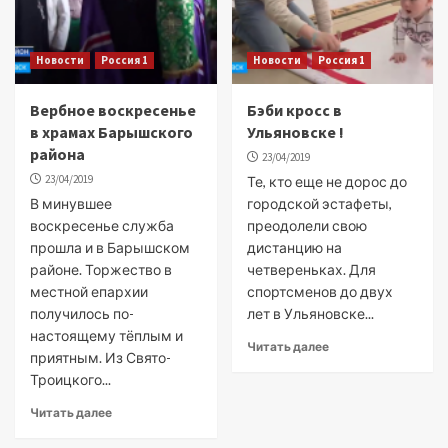
Новости
Россия 1
Новости
Россия 1
Вербное воскресенье
Бэби кросс в
в храмах Барышского
Ульяновске !
района
23/04/2019
23/04/2019
Те, кто еще не дорос до
В минувшее
городской эстафеты,
воскресенье служба
преодолели свою
прошла и в Барышском
дистанцию на
районе. Торжество в
четвереньках. Для
местной епархии
спортсменов до двух
получилось по-
лет в Ульяновске...
настоящему тёплым и
Читать далее
приятным. Из Свято-
Троицкого...
Читать далее