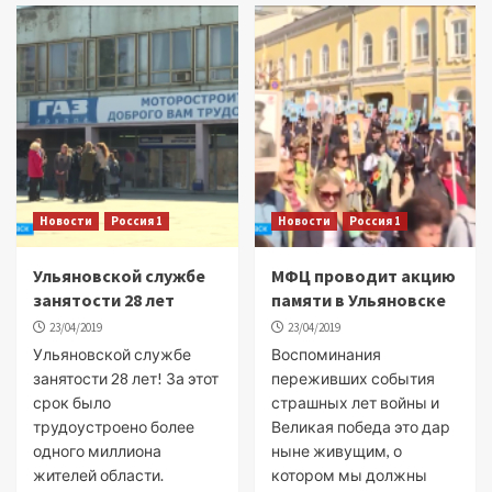
Новости
Россия 1
Новости
Россия 1
Ульяновской службе
МФЦ проводит акцию
занятости 28 лет
памяти в Ульяновске
23/04/2019
23/04/2019
Ульяновской службе
Воспоминания
занятости 28 лет! За этот
переживших события
срок было
страшных лет войны и
трудоустроено более
Великая победа это дар
одного миллиона
ныне живущим, о
жителей области.
котором мы должны