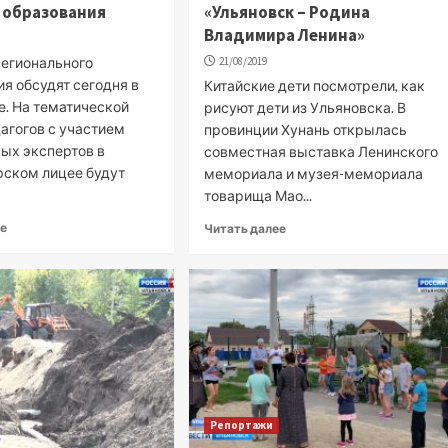
 образования
«Ульяновск – Родина
Владимира Ленина»
регионального
21/08/2019
я обсудят сегодня в
Китайские дети посмотрели, как
е. На тематической
рисуют дети из Ульяновска. В
агогов с участием
провинции Хунань открылась
ых экспертов в
совместная выставка Ленинского
рском лицее будут
мемориала и музея-мемориала
.
товарища Мао...
ее
Читать далее
Репортажи