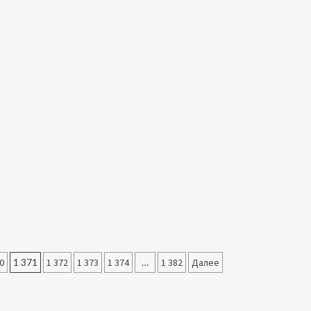
0
1 371
1 372
1 373
1 374
…
1 382
Далее