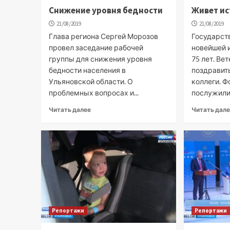
Снижение уровня бедности
Живет ис
21/08/2019
21/08/2019
Глава региона Сергей Морозов
Государст
провел заседание рабочей
новейшей 
группы для снижения уровня
75 лет. В
бедности населения в
поздравит
Ульяновской области. О
коллеги. 
проблемных вопросах и...
послужили 
Читать далее
Читать дал
Репортажи
Репортажи