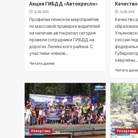
Акция ГИБДД «Автокресло»
Качество
21/08/2019
21/08/2019
Профилактическое мероприятие
Качество 
по массовой проверке водителей
образовани
на наличие автокресел сегодня
Ульяновск
провели сотрудники ГИБДД на
сессии пед
дорогах Ленинского района. С
федеральн
участием членов...
Губернато
озвучены..
Читать далее
Читать дал
Репортажи
Репортажи