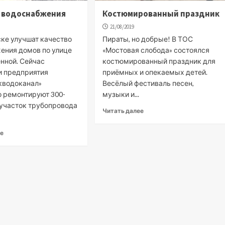
о водоснабжения
Костюмированный праздник
21/08/2019
ске улучшат качество
Пираты, но добрые! В ТОС
ения домов по улице
«Мостовая слобода» состоялся
ной. Сейчас
костюмированный праздник для
и предприятия
приёмных и опекаемых детей.
кводоканал»
Весёлый фестиваль песен,
о ремонтируют 300-
музыки и...
участок трубопровода
Читать далее
ее