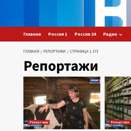
Перейти
к
содержимому
Главная
Россия 1
Россия 24
Радио
ГЛАВНАЯ
РЕПОРТАЖИ
СТРАНИЦА 1 371
Репортажи
Репортажи
Репортажи