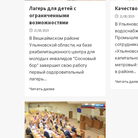
Лагерь для детей с
Качеств
ограниченными
21/08/2019
возможностями
В Ульянов
водоснабж
21/08/2019
Промышлен
В Вешкаймском районе
сотрудник
Ульяновской области, на базе
«Ульяновс
реабилитационного центра для
капитальн
молодых инвалидов "Сосновый
метровый 
бор" завершил свою работу
в районе...
первый оздоровительный
лагерь...
Читать дал
Читать далее