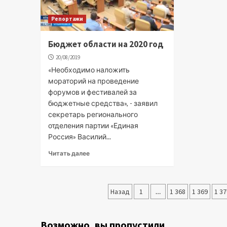
Репортажи
Бюджет области на 2020 год
20/08/2019
«Необходимо наложить
мораторий на проведение
форумов и фестивалей за
бюджетные средства», - заявил
секретарь регионального
отделения партии «Единая
Россия» Василий...
Читать далее
Пагинация
Назад
1
…
1 368
1 369
1 37
записей
Возможно, вы пропустили