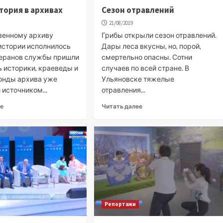
тория в архивах
Сезон отравлений
21/08/2019
венному архиву
Грибы открыли сезон отравлений.
истории исполнилось
Дары леса вкусны, но, порой,
етеранов службы пришли
смертельно опасны. Сотни
ь историки, краеведы и
случаев по всей стране. В
Фонды архива уже
Ульяновске тяжелые
источником...
отравления...
ее
Читать далее
Репортажи