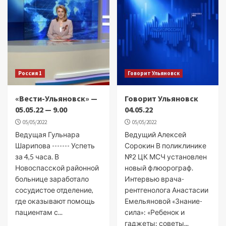
Россия 1
Говорит Ульяновск
«Вести-Ульяновск» —
Говорит Ульяновск
05.05.22 — 9.00
04.05.22
05/05/2022
05/05/2022
Ведущая Гульнара
Ведущий Алексей
Шарипова ------- Успеть
Сорокин В поликлинике
за 4,5 часа. В
№2 ЦК МСЧ установлен
Новоспасской районной
новый флюорограф.
больнице заработало
Интервью врача-
сосудистое отделение,
рентгенолога Анастасии
где оказывают помощь
Емельяновой «Знание-
пациентам с...
сила»: «Ребенок и
гаджеты: советы...