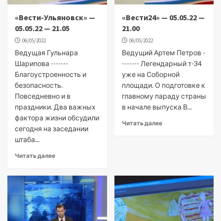
«Вести-Ульяновск» —
«Вести24» — 05.05.22 —
05.05.22 — 21.05
21.00
06/05/2022
06/05/2022
Ведущая Гульнара
Ведущий Артем Петров -
Шарипова -------
------- Легендарный т-34
Благоустроенность и
уже на Соборной
безопасность.
площади. О подготовке к
Повседневно и в
главному параду страны
праздники. Два важных
в начале выпуска В...
фактора жизни обсудили
Читать далее
сегодня на заседании
штаба...
Читать далее