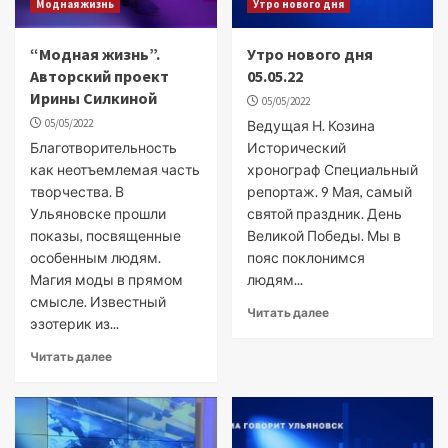
Модная жизнь
Утро нового дня
“Модная жизнь”.
Утро нового дня
Авторский проект
05.05.22
Ирины Силкиной
05/05/2022
05/05/2022
Ведущая Н. Козина
Благотворительность
Исторический
как неотъемлемая часть
хронограф Специальный
творчества. В
репортаж. 9 Мая, самый
Ульяновске прошли
святой праздник. День
показы, посвященные
Великой Победы. Мы в
особенным людям.
пояс поклонимся
Магия моды в прямом
людям...
смысле. Известный
Читать далее
эзотерик из...
Читать далее