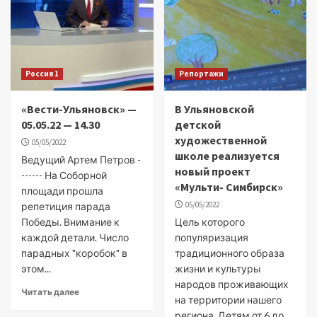
Россия 1
Репортажи
«Вести-Ульяновск» —
В Ульяновской
05.05.22 — 14.30
детской
художественной
05/05/2022
школе реализуется
Ведущий Артем Петров -
новый проект
------ На Соборной
«Мульти- Симбирск»
площади прошла
05/05/2022
репетиция парада
Победы. Внимание к
Цель которого
каждой детали. Число
популяризация
парадных "коробок" в
традиционного образа
этом...
жизни и культуры
народов проживающих
Читать далее
на территории нашего
региона. Детям от 6 до