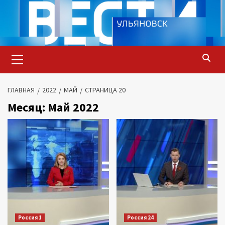
Перейти
к
содержимому
Основное
меню
ГЛАВНАЯ
2022
МАЙ
СТРАНИЦА 20
Месяц:
Май 2022
Россия 1
Россия 24