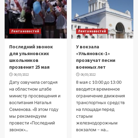
Лента новостей
Лента новостей
Последний звонок
У вокзала
для ульяновских
«Ульяновск-1»
школьников
прозвучат песни
прозвенит 25 мая
военных лет
06/05/2022
06/05/2022
Дату озвучила сегодня
8 мая с 10:00 до 13:00
на областном штабе
вводится временное
министр просвещения и
ограничение движения
воспитания Наталья
транспортных средств
Семенова. «В этом году
на площади перед
мы рекомендуем
старым
провести «Последний
железнодорожным
звонок»...
вокзалом – на...