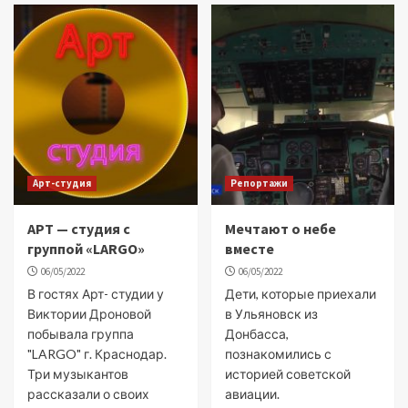
Арт-студия
Репортажи
АРТ — студия с
Мечтают о небе
группой «LARGO»
вместе
06/05/2022
06/05/2022
В гостях Арт- студии у
Дети, которые приехали
Виктории Дроновой
в Ульяновск из
побывала группа
Донбасса,
"LARGO" г. Краснодар.
познакомились с
Три музыкантов
историей советской
рассказали о своих
авиации.