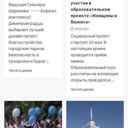
участие в
Ведущая Гульнара
образовательном
Шарипова ------- Асфальт
проекте «Женщины в
или плитка?
бизнесе»
Димитровградцы
06/05/2022
выбирают лучший
дизайн-проект
Социальный проект
благоустройства
стартует 23 мая. В
городских парков.
настоящее время
Безопасность в
проводится приём
праздники и будни -...
заявок.
Образовательный курс
Читать далее
рассчитан на желающих
открыть своё дело и ...
Читать далее