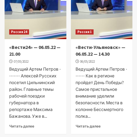
Россия 24
Россия 1
«Вести24» — 06.05.22 —
«Вести-Ульяновск» —
21.00
06.05.22 — 14.30
07/05/2022
06/05/2022
Ведущий Артем Петров -
Ведущий Артем Петров -
------- Алексей Русских
------ Как в регионе
посетил Цильнинский
пройдет День Победы?
район. Главные темы
Самое пристальное
рабочей поездки
внимание уделили
губернатора в
безопасности. Места в
репортаже Максима
колонне Бессмертного
Бажанова. Уже в...
полка...
Читать далее
Читать далее