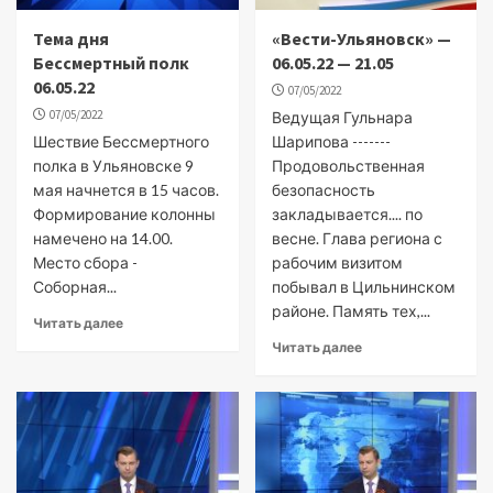
Тема дня
«Вести-Ульяновск» —
Бессмертный полк
06.05.22 — 21.05
06.05.22
07/05/2022
07/05/2022
Ведущая Гульнара
Шествие Бессмертного
Шарипова -------
полка в Ульяновске 9
Продовольственная
мая начнется в 15 часов.
безопасность
Формирование колонны
закладывается.... по
намечено на 14.00.
весне. Глава региона с
Место сбора -
рабочим визитом
Соборная...
побывал в Цильнинском
районе. Память тех,...
Читать далее
Читать далее