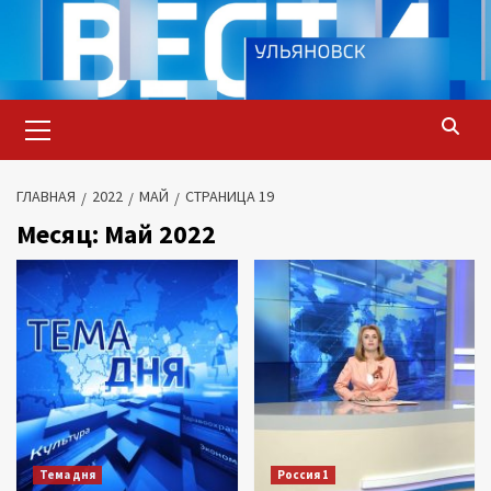
Перейти
к
содержимому
Основное
меню
ГЛАВНАЯ
2022
МАЙ
СТРАНИЦА 19
Месяц:
Май 2022
Тема дня
Россия 1