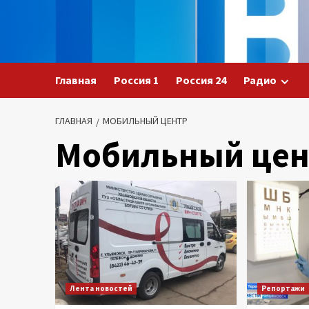
Перейти
к
содержимому
Главная
Россия 1
Россия 24
Радио
ГЛАВНАЯ
МОБИЛЬНЫЙ ЦЕНТР
Мобильный цен
Лента новостей
Репортажи