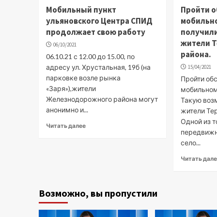
Мобильный пункт
Пройти о
ульяновского Центра СПИД
мобильн
продолжает свою работу
получил
жители Т
06/10/2021
района.
06.10.21 с 12.00 до 15.00, по
адресу ул. Хрустальная, 19б (на
15/04/2021
парковке возле рынка
Пройти об
«Заря»),жители
мобильном
Железнодорожного района могут
Такую воз
анонимно и...
жители Те
Одной из 
Читать далее
передвижн
село...
Читать дал
Возможно, вы пропустили