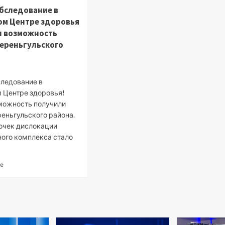
бследование в
ом Центре здоровья
и возможность
ереньгульского
следование в
 Центре здоровья!
можность получили
реньгульского района.
точек дислокации
ого комплекса стало
ее